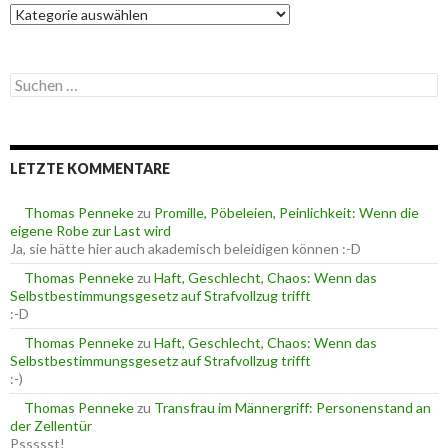
K
a
t
e
S
g
u
o
c
r
h
i
e
e
LETZTE KOMMENTARE
n
n
n
a
Thomas Penneke
zu
Promille, Pöbeleien, Peinlichkeit: Wenn die
c
eigene Robe zur Last wird
h
Ja, sie hätte hier auch akademisch beleidigen können :-D
:
Thomas Penneke
zu
Haft, Geschlecht, Chaos: Wenn das
Selbstbestimmungsgesetz auf Strafvollzug trifft
:-D
Thomas Penneke
zu
Haft, Geschlecht, Chaos: Wenn das
Selbstbestimmungsgesetz auf Strafvollzug trifft
:-)
Thomas Penneke
zu
Transfrau im Männergriff: Personenstand an
der Zellentür
Pssssst!