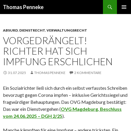
Suchen
Thomas Penneke
SPRINGE
PRIMÄR
ZUM
MENÜ
INHALT
ABSURD
,
DIENSTRECHT
,
VERWALTUNGSRECHT
VORGEDRÄNGELT!
RICHTER HAT SICH
IMPFUNG ERSCHLICHEN
31.07.2025
THOMAS PENNEKE
2 KOMMENTARE
Ein Sozialrichter ließ sich durch ein selbst verfasstes Schreiben
bevorzugt gegen Corona impfen – inklusive Gerichtssiegel und
fragwürdiger Behauptungen. Das OVG Magdeburg bestätigt:
Das war ein Dienstvergehen (
OVG Magdeburg, Beschluss
vom 24.06.2025 – DGH 2/25
).
Manche kämpften für eine Impfung – andere tricksten. Ein