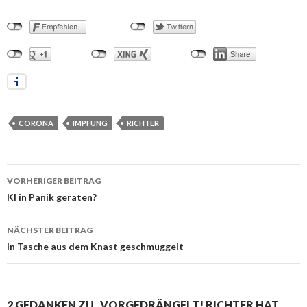
CORONA
IMPFUNG
RICHTER
VORHERIGER BEITRAG
Beitrags-
KI in Panik geraten?
Navigation
NÄCHSTER BEITRAG
In Tasche aus dem Knast geschmuggelt
2 GEDANKEN ZU „VORGEDRÄNGELT! RICHTER HAT