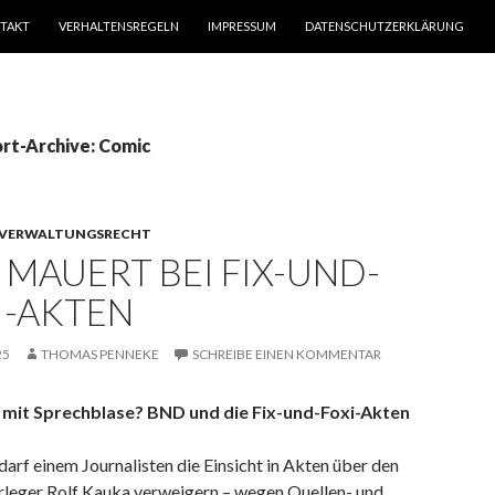
TAKT
VERHALTENSREGELN
IMPRESSUM
DATENSCHUTZERKLÄRUNG
rt-Archive: Comic
VERWALTUNGSRECHT
 MAUERT BEI FIX-UND-
I-AKTEN
25
THOMAS PENNEKE
SCHREIBE EINEN KOMMENTAR
 mit Sprechblase? BND und die Fix-und-Foxi-Akten
rf einem Journalisten die Einsicht in Akten über den
leger Rolf Kauka verweigern – wegen Quellen- und