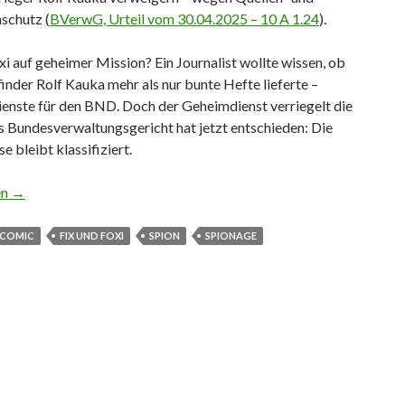
schutz (
BVerwG, Urteil vom 30.04.2025 – 10 A 1.24
).
xi auf geheimer Mission? Ein Journalist wollte wissen, ob
nder Rolf Kauka mehr als nur bunte Hefte lieferte –
ienste für den BND. Doch der Geheimdienst verriegelt die
s Bundesverwaltungsgericht hat jetzt entschieden: Die
e bleibt klassifiziert.
t bei Fix-und-Foxi-Akten
en
→
COMIC
FIX UND FOXI
SPION
SPIONAGE