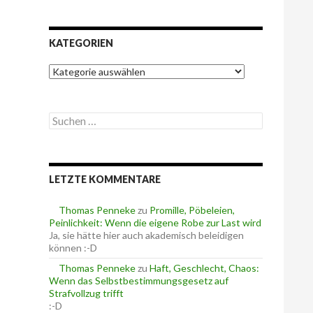
KATEGORIEN
K
a
t
e
S
g
u
o
c
r
h
i
e
e
LETZTE KOMMENTARE
n
n
n
a
Thomas Penneke
zu
Promille, Pöbeleien,
c
Peinlichkeit: Wenn die eigene Robe zur Last wird
h
Ja, sie hätte hier auch akademisch beleidigen
:
können :-D
Thomas Penneke
zu
Haft, Geschlecht, Chaos:
Wenn das Selbstbestimmungsgesetz auf
Strafvollzug trifft
:-D