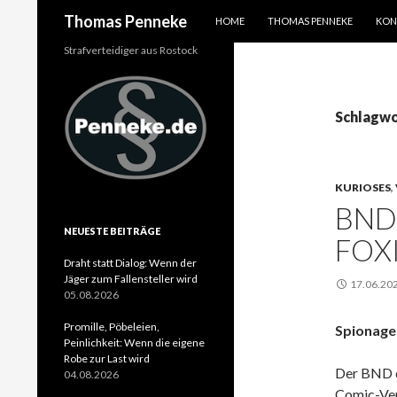
SPRINGE ZUM INHALT
Suchen
Thomas Penneke
HOME
THOMAS PENNEKE
KON
Strafverteidiger aus Rostock
Schlagwo
KURIOSES
,
BND
NEUESTE BEITRÄGE
FOX
Draht statt Dialog: Wenn der
Jäger zum Fallensteller wird
17.06.20
05.08.2026
Promille, Pöbeleien,
Spionage
Peinlichkeit: Wenn die eigene
Robe zur Last wird
Der BND da
04.08.2026
Comic-Ver