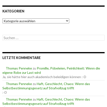
KATEGORIEN
K
a
t
e
S
g
u
o
c
r
h
i
e
e
LETZTE KOMMENTARE
n
n
n
a
Thomas Penneke
zu
Promille, Pöbeleien, Peinlichkeit: Wenn die
c
eigene Robe zur Last wird
h
Ja, sie hätte hier auch akademisch beleidigen können :-D
:
Thomas Penneke
zu
Haft, Geschlecht, Chaos: Wenn das
Selbstbestimmungsgesetz auf Strafvollzug trifft
:-D
Thomas Penneke
zu
Haft, Geschlecht, Chaos: Wenn das
Selbstbestimmungsgesetz auf Strafvollzug trifft