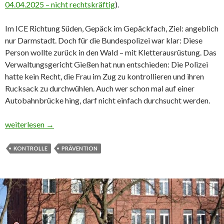
04.04.2025 – nicht rechtskräftig
).
Im ICE Richtung Süden, Gepäck im Gepäckfach, Ziel: angeblich
nur Darmstadt. Doch für die Bundespolizei war klar: Diese
Person wollte zurück in den Wald – mit Kletterausrüstung. Das
Verwaltungsgericht Gießen hat nun entschieden: Die Polizei
hatte kein Recht, die Frau im Zug zu kontrollieren und ihren
Rucksack zu durchwühlen. Auch wer schon mal auf einer
Autobahnbrücke hing, darf nicht einfach durchsucht werden.
Kletterin im ICE: Polizei durfte Rucksack nicht durchsuchen
weiterlesen
→
KONTROLLE
PRÄVENTION