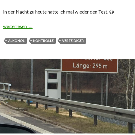
In der Nacht zu heute hatte ich mal wieder den Test. 😉
Der Strafverteidiger in der nächtlichen Polizeikontrolle
weiterlesen
→
ALKOHOL
KONTROLLE
VERTEIDIGER