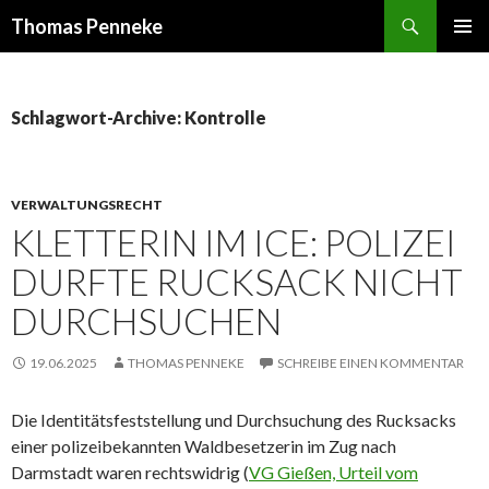
Suchen
Thomas Penneke
SPRINGE
PRIMÄR
ZUM
MENÜ
INHALT
Schlagwort-Archive: Kontrolle
VERWALTUNGSRECHT
KLETTERIN IM ICE: POLIZEI
DURFTE RUCKSACK NICHT
DURCHSUCHEN
19.06.2025
THOMAS PENNEKE
SCHREIBE EINEN KOMMENTAR
Die Identitätsfeststellung und Durchsuchung des Rucksacks
einer polizeibekannten Waldbesetzerin im Zug nach
Darmstadt waren rechtswidrig (
VG Gießen, Urteil vom