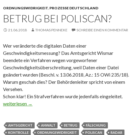
ORDNUNGSWIDRIGKEIT
,
PROZESSE DEUTSCHLAND
BETRUG BEI POLISCAN?
21.06.2018
THOMAS PENNEKE
SCHREIBE EINEN KOMMENTAR
Wer veränderte die digitalen Daten einer
Geschwindigkeitsmessung?
Das Amtsgericht Wismar
beendete ein Verfahren wegen vorgeworfener
Geschwindigkeitsüberschreitung, weil Daten einer Datei
geändert wurden (Beschl. v. 13.06.2018, Az.: 15 OWi 235/18).
Warum geschah dies? Der Behördenleiter spricht von einem
Versehen.
Schon klar! Ein Strafverfahren wurde jedenfalls eingeleitet.
Betrug bei PoliScan?
weiterlesen
→
AMTSGERICHT
ANWALT
BETRUG
FÄLSCHUNG
KONTROLLE
ORDNUNGSWIDRIGKEIT
POLISCAN
RADAR