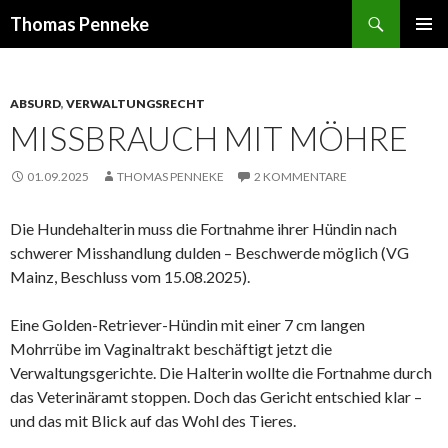
Suchen
Thomas Penneke
SPRINGE
PRIMÄR
ZUM
MENÜ
INHALT
ABSURD
,
VERWALTUNGSRECHT
MISSBRAUCH MIT MÖHRE
01.09.2025
THOMAS PENNEKE
2 KOMMENTARE
Die Hundehalterin muss die Fortnahme ihrer Hündin nach
schwerer Misshandlung dulden – Beschwerde möglich (VG
Mainz, Beschluss vom 15.08.2025).
Eine Golden-Retriever-Hündin mit einer 7 cm langen
Mohrrübe im Vaginaltrakt beschäftigt jetzt die
Verwaltungsgerichte. Die Halterin wollte die Fortnahme durch
das Veterinäramt stoppen. Doch das Gericht entschied klar –
und das mit Blick auf das Wohl des Tieres.