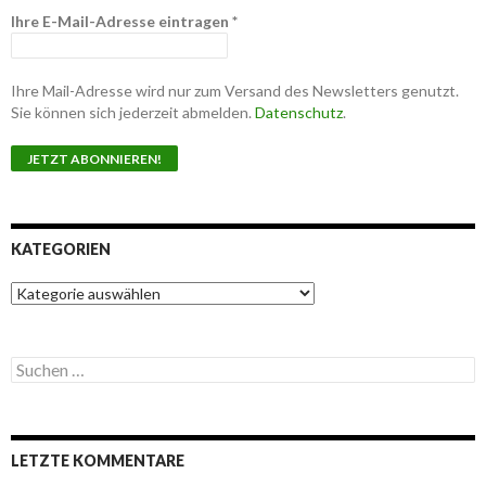
Ihre E-Mail-Adresse eintragen
*
Ihre Mail-Adresse wird nur zum Versand des Newsletters genutzt.
Sie können sich jederzeit abmelden.
Datenschutz
.
KATEGORIEN
K
a
t
e
S
g
u
o
c
r
h
i
e
e
LETZTE KOMMENTARE
n
n
n