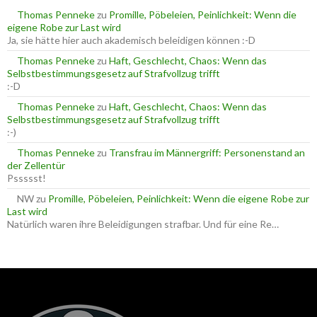
a
Thomas Penneke
zu
Promille, Pöbeleien, Peinlichkeit: Wenn die
c
eigene Robe zur Last wird
h
Ja, sie hätte hier auch akademisch beleidigen können :-D
:
Thomas Penneke
zu
Haft, Geschlecht, Chaos: Wenn das
Selbstbestimmungsgesetz auf Strafvollzug trifft
:-D
Thomas Penneke
zu
Haft, Geschlecht, Chaos: Wenn das
Selbstbestimmungsgesetz auf Strafvollzug trifft
:-)
Thomas Penneke
zu
Transfrau im Männergriff: Personenstand an
der Zellentür
Pssssst!
NW
zu
Promille, Pöbeleien, Peinlichkeit: Wenn die eigene Robe zur
Last wird
Natürlich waren ihre Beleidigungen strafbar. Und für eine Re…