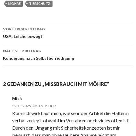
MÖHRE
TIERSCHUTZ
VORHERIGER BEITRAG
Beitrags-
USA: Leiche bewegt
Navigation
NÄCHSTER BEITRAG
Kündigung nach Selbstbefriedigung
2 GEDANKEN ZU „MISSBRAUCH MIT MÖHRE“
Mick
29.11.2025 UM 16:05 UHR
Komisch wirkt auf mich, wie sehr der Artikel die Halterin
verbal zerlegt, obwohl im Verfahren noch vieles offen ist.
Durch den Umgang mit Sicherheitskonzepten ist mir
bewusst, dass man ohne saubere Analyse leicht am