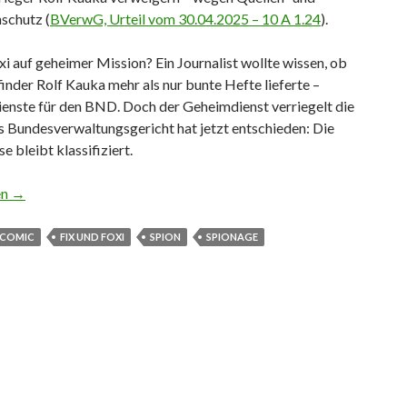
schutz (
BVerwG, Urteil vom 30.04.2025 – 10 A 1.24
).
xi auf geheimer Mission? Ein Journalist wollte wissen, ob
nder Rolf Kauka mehr als nur bunte Hefte lieferte –
ienste für den BND. Doch der Geheimdienst verriegelt die
s Bundesverwaltungsgericht hat jetzt entschieden: Die
e bleibt klassifiziert.
t bei Fix-und-Foxi-Akten
en
→
COMIC
FIX UND FOXI
SPION
SPIONAGE