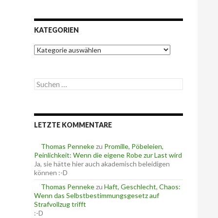
KATEGORIEN
K
a
t
e
S
g
u
o
c
r
h
i
e
e
LETZTE KOMMENTARE
n
n
n
a
Thomas Penneke
zu
Promille, Pöbeleien,
c
Peinlichkeit: Wenn die eigene Robe zur Last wird
h
Ja, sie hätte hier auch akademisch beleidigen
:
können :-D
Thomas Penneke
zu
Haft, Geschlecht, Chaos:
Wenn das Selbstbestimmungsgesetz auf
Strafvollzug trifft
:-D