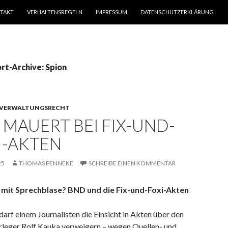
TAKT
VERHALTENSREGELN
IMPRESSUM
DATENSCHUTZERKLÄRUNG
rt-Archive: Spion
VERWALTUNGSRECHT
 MAUERT BEI FIX-UND-
I-AKTEN
25
THOMAS PENNEKE
SCHREIBE EINEN KOMMENTAR
 mit Sprechblase? BND und die Fix-und-Foxi-Akten
rf einem Journalisten die Einsicht in Akten über den
leger Rolf Kauka verweigern – wegen Quellen- und