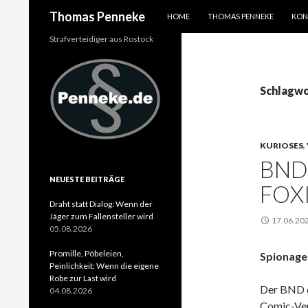
SPRINGE ZUM INHALT
Suchen
Thomas Penneke
HOME
THOMAS PENNEKE
KON
Strafverteidiger aus Rostock
Schlagwo
KURIOSES
,
BND
NEUESTE BEITRÄGE
FOX
Draht statt Dialog: Wenn der
Jäger zum Fallensteller wird
17.06.20
05.08.2026
Promille, Pöbeleien,
Spionage
Peinlichkeit: Wenn die eigene
Robe zur Last wird
Der BND da
04.08.2026
Comic-Ver