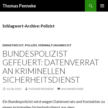
Suchen
Thomas Penneke
SPRINGE
PRIMÄR
ZUM
MENÜ
INHALT
Schlagwort-Archive: Polizist
DIENSTRECHT
,
POLIZEI
,
VERWALTUNGSRECHT
BUNDESPOLIZIST
GEFEUERT: DATENVERRAT
AN KRIMINELLEN
SICHERHEITSDIENST
10.06.2025
THOMAS PENNEKE
4 KOMMENTARE
Ein Bundespolizist wird wegen Datenverrats und Kontakten zu
einem kriminellen Sicherheitsdienst aus dem