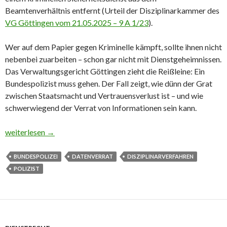
Beamtenverhältnis entfernt (Urteil der Disziplinarkammer des
VG Göttingen vom 21.05.2025 – 9 A 1/23
).
Wer auf dem Papier gegen Kriminelle kämpft, sollte ihnen nicht
nebenbei zuarbeiten – schon gar nicht mit Dienstgeheimnissen.
Das Verwaltungsgericht Göttingen zieht die Reißleine: Ein
Bundespolizist muss gehen. Der Fall zeigt, wie dünn der Grat
zwischen Staatsmacht und Vertrauensverlust ist – und wie
schwerwiegend der Verrat von Informationen sein kann.
Bundespolizist gefeuert: Datenverrat an kriminellen Sicherheits
weiterlesen
→
BUNDESPOLIZEI
DATENVERRAT
DISZIPLINARVERFAHREN
POLIZIST