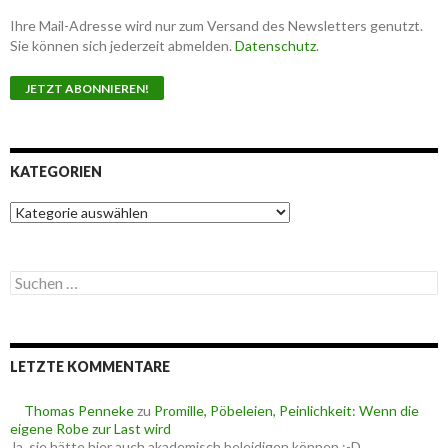
Ihre Mail-Adresse wird nur zum Versand des Newsletters genutzt.
Sie können sich jederzeit abmelden.
Datenschutz
.
KATEGORIEN
K
a
t
e
S
g
u
o
c
r
h
i
e
e
LETZTE KOMMENTARE
n
n
n
a
Thomas Penneke
zu
Promille, Pöbeleien, Peinlichkeit: Wenn die
c
eigene Robe zur Last wird
h
Ja, sie hätte hier auch akademisch beleidigen können :-D