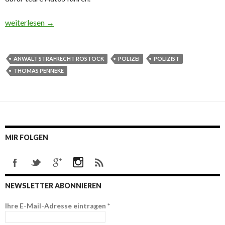
Bestochener Polizist
weiterlesen
→
ANWALT STRAFRECHT ROSTOCK
POLIZEI
POLIZIST
THOMAS PENNEKE
MIR FOLGEN
NEWSLETTER ABONNIEREN
Ihre E-Mail-Adresse eintragen
*