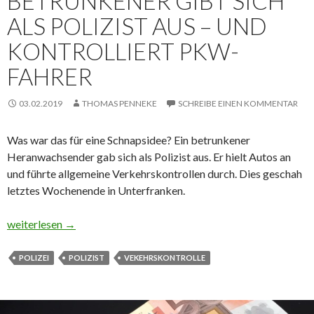
BETRUNKENER GIBT SICH
ALS POLIZIST AUS – UND
KONTROLLIERT PKW-
FAHRER
03.02.2019
THOMAS PENNEKE
SCHREIBE EINEN KOMMENTAR
Was war das für eine Schnapsidee? Ein betrunkener
Heranwachsender gab sich als Polizist aus. Er hielt Autos an
und führte allgemeine Verkehrskontrollen durch. Dies geschah
letztes Wochenende in Unterfranken.
Betrunkener gibt sich als Polizist aus – und kontrolliert Pkw-Fah
weiterlesen
→
POLIZEI
POLIZIST
VEKEHRSKONTROLLE