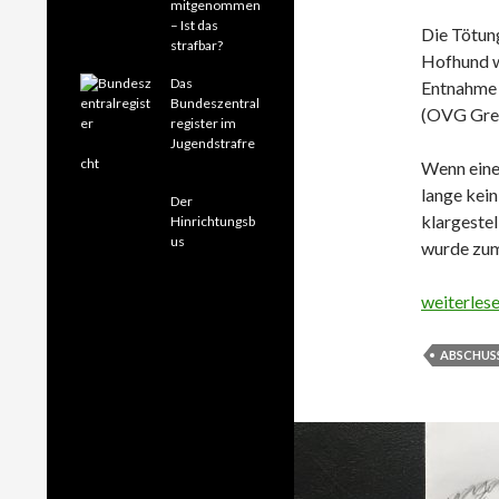
mitgenommen
– Ist das
Die Tötun
strafbar?
Hofhund w
Das
Entnahme 
Bundeszentral
(OVG Grei
register im
Jugendstrafre
cht
Wenn eine
lange kei
Der
klargestel
Hinrichtungsb
us
wurde zum
Wolf wege
weiterles
ABSCHUS