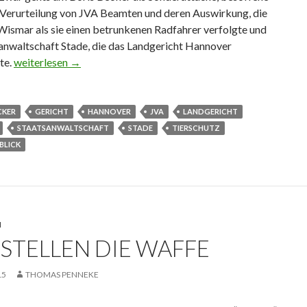
r Verurteilung von JVA Beamten und deren Auswirkung, die
 Wismar als sie einen betrunkenen Radfahrer verfolgte und
sanwaltschaft Stade, die das Landgericht Hannover
te.
Wochenblick
weiterlesen
→
CKER
GERICHT
HANNOVER
JVA
LANDGERICHT
STAATSANWALTSCHAFT
STADE
TIERSCHUTZ
LICK
N
 STELLEN DIE WAFFE
15
THOMAS PENNEKE