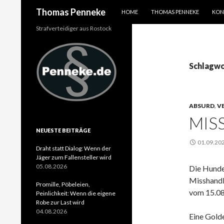
SPRINGE ZUM INHALT
Suchen
Thomas Penneke
HOME
THOMAS PENNEKE
KON
Strafverteidiger aus Rostock
Schlagwo
ABSURD
,
V
MIS
NEUESTE BEITRÄGE
01.09.20
Draht statt Dialog: Wenn der
Jäger zum Fallensteller wird
05.08.2026
Die Hunde
Misshandl
Promille, Pöbeleien,
vom 15.08
Peinlichkeit: Wenn die eigene
Robe zur Last wird
04.08.2026
Eine Gold