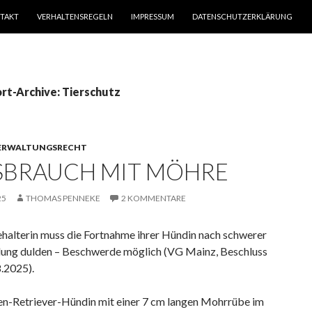
TAKT
VERHALTENSREGELN
IMPRESSUM
DATENSCHUTZERKLÄRUNG
rt-Archive: Tierschutz
ERWALTUNGSRECHT
SBRAUCH MIT MÖHRE
25
THOMAS PENNEKE
2 KOMMENTARE
halterin muss die Fortnahme ihrer Hündin nach schwerer
ung dulden – Beschwerde möglich (VG Mainz, Beschluss
.2025).
en-Retriever-Hündin mit einer 7 cm langen Mohrrübe im