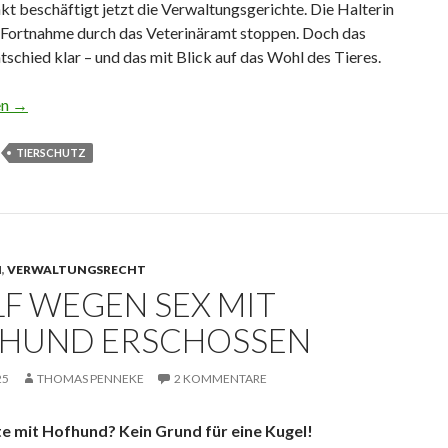
kt beschäftigt jetzt die Verwaltungsgerichte. Die Halterin
e Fortnahme durch das Veterinäramt stoppen. Doch das
tschied klar – und das mit Blick auf das Wohl des Tieres.
ch mit Möhre
en
→
TIERSCHUTZ
N
,
VERWALTUNGSRECHT
F WEGEN SEX MIT
HUND ERSCHOSSEN
25
THOMAS PENNEKE
2 KOMMENTARE
e mit Hofhund? Kein Grund für eine Kugel!