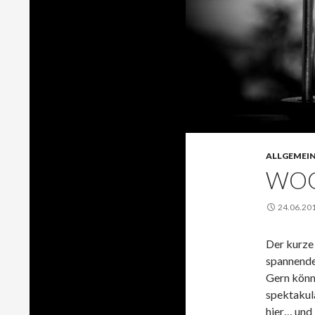
ALLGEMEI
WOC
24.06.20
Der kurze 
spannende
Gern könne
spektakulä
hier… und