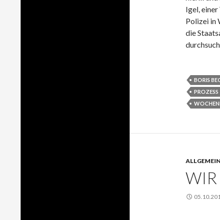
Igel, eine
Polizei in
die Staat
durchsuch
BORIS BE
PROZESS
WOCHENB
ALLGEMEI
WIR
05.10.20