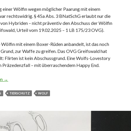
g einer Wölfin wegen möglicher Paarung mit einem
ar rechtswidrig. § 45a Abs. 3 BNatSchG erlaubt nur die
von Hybriden – nicht präventiv den Abschuss der Wölfin
fswald, Urteil vom 19.02.2025 – 1 LB 175/23 OVG).
 Wölfin mit einem Boxer-Rüden anbandelt, ist das noch
n Grund, zur Waffe zu greifen. Das OVG Greifswald hat
lt: Flirten ist kein Abschussgrund. Eine Wolfs-Lovestory
 Präzedenzfall – mit überraschendem Happy End.
n Sex mit Hofhund erschossen
en
→
S
TIERSCHUTZ
WOLF