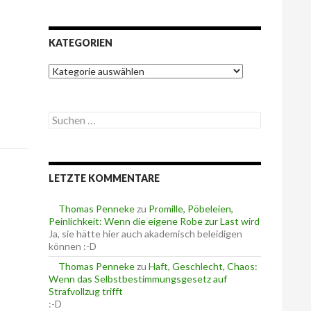
KATEGORIEN
K
a
t
e
S
g
u
o
c
r
h
i
e
e
LETZTE KOMMENTARE
n
n
n
a
Thomas Penneke
zu
Promille, Pöbeleien,
c
Peinlichkeit: Wenn die eigene Robe zur Last wird
h
Ja, sie hätte hier auch akademisch beleidigen
:
können :-D
Thomas Penneke
zu
Haft, Geschlecht, Chaos:
Wenn das Selbstbestimmungsgesetz auf
Strafvollzug trifft
:-D