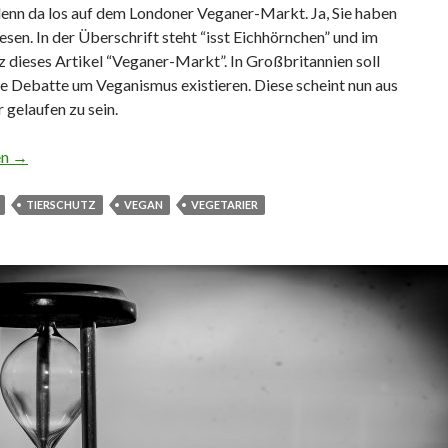
enn da los auf dem Londoner Veganer-Markt. Ja, Sie haben
lesen. In der Überschrift steht “isst Eichhörnchen” und im
z dieses Artikel “Veganer-Markt”. In Großbritannien soll
ge Debatte um Veganismus existieren. Diese scheint nun aus
gelaufen zu sein.
 Eichhörnchen
en
→
TIERSCHUTZ
VEGAN
VEGETARIER