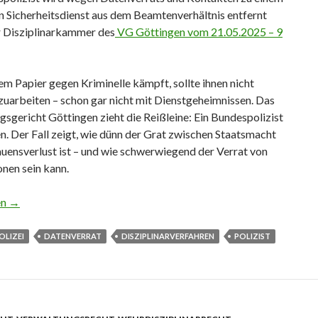
n Sicherheitsdienst aus dem Beamtenverhältnis entfernt
er Disziplinarkammer des
VG Göttingen vom 21.05.2025 – 9
m Papier gegen Kriminelle kämpft, sollte ihnen nicht
zuarbeiten – schon gar nicht mit Dienstgeheimnissen. Das
sgericht Göttingen zieht die Reißleine: Ein Bundespolizist
. Der Fall zeigt, wie dünn der Grat zwischen Staatsmacht
uensverlust ist – und wie schwerwiegend der Verrat von
nen sein kann.
zist gefeuert: Datenverrat an kriminellen Sicherheitsdienst
en
→
OLIZEI
DATENVERRAT
DISZIPLINARVERFAHREN
POLIZIST