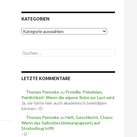
KATEGORIEN
K
a
t
e
S
g
u
o
c
r
h
i
e
e
LETZTE KOMMENTARE
n
n
n
a
Thomas Penneke
zu
Promille, Pöbeleien,
c
Peinlichkeit: Wenn die eigene Robe zur Last wird
h
Ja, sie hätte hier auch akademisch beleidigen
:
können :-D
Thomas Penneke
zu
Haft, Geschlecht, Chaos:
Wenn das Selbstbestimmungsgesetz auf
Strafvollzug trifft
:-D