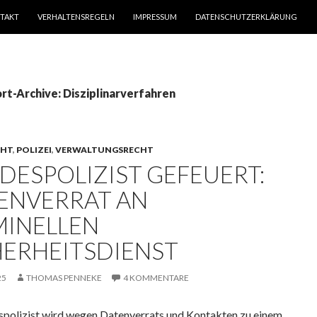
TAKT
VERHALTENSREGELN
IMPRESSUM
DATENSCHUTZERKLÄRUNG
rt-Archive: Disziplinarverfahren
CHT
,
POLIZEI
,
VERWALTUNGSRECHT
DESPOLIZIST GEFEUERT:
ENVERRAT AN
MINELLEN
HERHEITSDIENST
25
THOMAS PENNEKE
4 KOMMENTARE
spolizist wird wegen Datenverrats und Kontakten zu einem