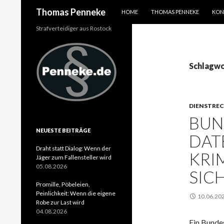
SPRINGE ZUM INHALT
Suchen
Thomas Penneke
HOME
THOMAS PENNEKE
KON
Strafverteidiger aus Rostock
Schlagwo
DIENSTRE
BUN
NEUESTE BEITRÄGE
DAT
Draht statt Dialog: Wenn der
KRI
Jäger zum Fallensteller wird
05.08.2026
SIC
Promille, Pöbeleien,
Peinlichkeit: Wenn die eigene
10.06.20
Robe zur Last wird
04.08.2026
Ein Bunde