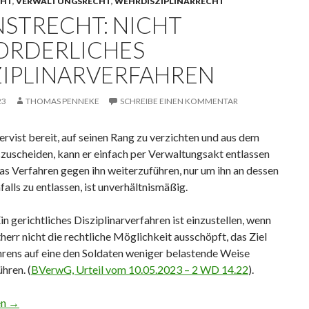
CHT
,
VERWALTUNGSRECHT
,
WEHRDISZIPLINARRECHT
NSTRECHT: NICHT
ORDERLICHES
ZIPLINARVERFAHREN
23
THOMAS PENNEKE
SCHREIBE EINEN KOMMENTAR
ser­vist be­reit, auf sei­nen Rang zu ver­zich­ten und aus dem
zu­schei­den, kann er ein­fach per Ver­wal­tungs­akt ent­las­sen
s Ver­fah­ren gegen ihn wei­ter­zu­füh­ren, nur um ihn an des­sen
lls zu ent­las­sen, ist un­ver­hält­nis­mä­ßig.
Ein gerichtliches Disziplinarverfahren ist einzustellen, wenn
herr nicht die rechtliche Möglichkeit ausschöpft, das Ziel
hrens auf eine den Soldaten weniger belastende Weise
hren. (
BVerwG, Urteil vom 10.05.2023 – 2 WD 14.22
).
t: nicht erforderliches Disziplinarverfahren
en
→