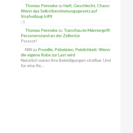
Thomas Penneke
zu
Haft, Geschlecht, Chaos:
Wenn das Selbstbestimmungsgesetz auf
Strafvollzug trifft
:-)
Thomas Penneke
zu
Transfrau im Männergriff:
Personenstand an der Zellentür
Pssssst!
NW
zu
Promille, Pöbeleien, Peinlichkeit: Wenn
die eigene Robe zur Last wird
Natürlich waren ihre Beleidigungen strafbar. Und
für eine Re…