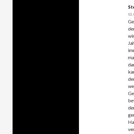
St
02.
Ge
de
wir
Ja
imm
man
dan
ka
de
we
Ge
bev
de
ge
Ha
ve