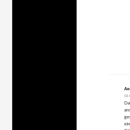
An
02.
Da
an
ge
ei