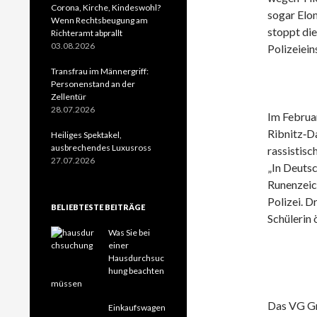
Corona, Kirche, Kindeswohl?
sogar Elo
Wenn Rechtsbeugung am
stoppt di
Richteramt abprallt
03.08.2026
Polizeiei
Transfrau im Männergriff:
Personenstand an der
Zellentür
28.07.2026
Im Februa
Ribnitz‑D
Heiliges Spektakel,
ausbrechendes Luxusross
rassistis
27.07.2026
„In Deuts
Runenzeich
Polizei. 
BELIEBTESTE BEITRÄGE
Schülerin 
Was Sie bei
einer
Hausdurchsuc
hung beachten
müssen
Das VG Gre
Einkaufswagen