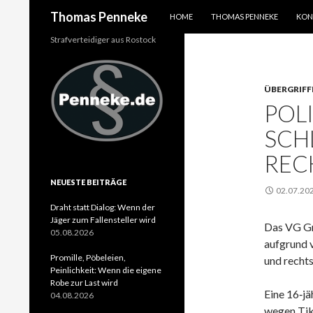
SPRINGE ZUM INHALT
Suchen
Thomas Penneke
HOME
THOMAS PENNEKE
KON
Strafverteidiger aus Rostock
ÜBERGRIFF
POL
SCH
REC
NEUESTE BEITRÄGE
02.07.20
Draht statt Dialog: Wenn der
Jäger zum Fallensteller wird
Das VG Gre
05.08.2026
aufgrund 
Promille, Pöbeleien,
und rechts
Peinlichkeit: Wenn die eigene
Robe zur Last wird
Eine 16‑jä
04.08.2026
wegen TikT