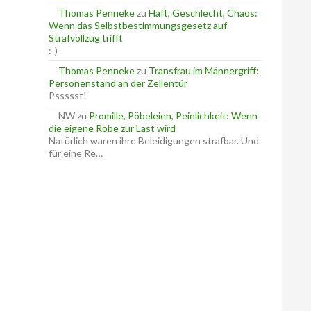
Thomas Penneke
zu
Haft, Geschlecht, Chaos:
Wenn das Selbstbestimmungsgesetz auf
Strafvollzug trifft
:-)
Thomas Penneke
zu
Transfrau im Männergriff:
Personenstand an der Zellentür
Pssssst!
NW
zu
Promille, Pöbeleien, Peinlichkeit: Wenn
die eigene Robe zur Last wird
Natürlich waren ihre Beleidigungen strafbar. Und
für eine Re…