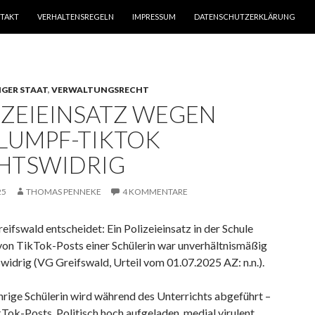
TAKT
VERHALTENSREGELN
IMPRESSUM
DATENSCHUTZERKLÄRUNG
IGER STAAT
,
VERWALTUNGSRECHT
IZEIEINSATZ WEGEN
LUMPF-TIKTOK
HTSWIDRIG
25
THOMAS PENNEKE
4 KOMMENTARE
ifswald entscheidet: Ein Polizeieinsatz in der Schule
von TikTok-Posts einer Schülerin war unverhältnismäßig
widrig (VG Greifswald, Urteil vom 01.07.2025 AZ: n.n.).
hrige Schülerin wird während des Unterrichts abgeführt –
ok-Posts. Politisch hoch aufgeladen, medial virulent,