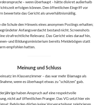
rderansprache
– wenn überhaupt – hätte diskret außerhalb
ichtszeit erfolgen können. Den öffentlichen Eingriff vor
rn bewertete das Gericht als unverhältnismäßig.
 die Schule den Hinweis eines anonymen Postings erhalten;
begründeter Anfangsverdacht bestand nicht. Screenshots
ine strafrechtliche Relevanz. Das Gericht wies darauf hin,
Innen‑ und Bildungsministerium bereits Meldebögen statt
larm empfohlen hatten.
Meinung und Schluss
eieinsatz im Klassenzimmer – das war mehr Blamage als
nahme, wenn es überhaupt etwas zu “schützen” gab.
derjährige haben Anspruch auf eine respektvolle
ng, nicht auf öffentlichen Pranger. Das VG setzt hier ein
Signal: Behörden dürfen keine Vorverurteilung zelebrieren.