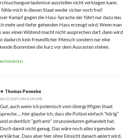
rchsuchungserlaubnisse ausstellen nicht verklagen kann.
 fühle mich in diesen Staat weder sicher noch frei!
eser Kampf gegen die Hass-Sprache der führt nur dazu das
ch mehr und tiefer gehenden Hass erzeugt wird. Wenn man
s was einen Wütend macht nicht ausprechen darf, dann wird
n dadurch kein freundlicher Mensch sondern nur eine
ckende Bommben die kurz vor dem Ausrasten stehen.
ANTWORTEN
Thomas Penneke
03.07.2025 UM 6:19 UHR
Gut, auch wenn ich polemisch vom übergriffigen Staat
spreche…. hier glaube ich, dass die Polizei einfach “hörig”
und ordentlich “geframt” strunzendumm gehandelt hat.
Doch damit nicht genug. Das wäre noch alles irgendwie
erklärbar. Dass aber hier ohne Einsicht danach agiert wird,