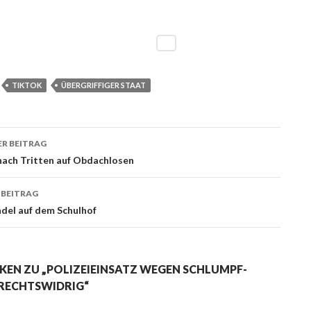
TIKTOK
ÜBERGRIFFIGER STAAT
R BEITRAG
ags-
nach Tritten auf Obdachlosen
ation
 BEITRAG
del auf dem Schulhof
KEN ZU „POLIZEIEINSATZ WEGEN SCHLUMPF-
RECHTSWIDRIG“