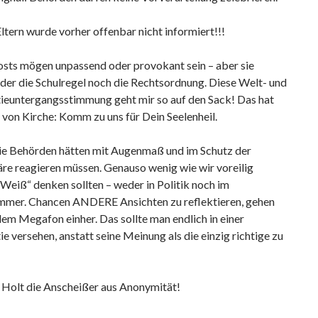
ltern wurde vorher offenbar nicht informiert!!!
sts mögen unpassend oder provokant sein – aber sie
der die Schulregel noch die Rechtsordnung. Diese Welt- und
euntergangsstimmung geht mir so auf den Sack! Das hat
von Kirche: Komm zu uns für Dein Seelenheil.
ie Behörden hätten mit Augenmaß und im Schutz der
re reagieren müssen. Genauso wenig wie wir voreilig
Weiß“ denken sollten – weder in Politik noch im
mmer. Chancen ANDERE Ansichten zu reflektieren, gehen
dem Megafon einher. Das sollte man endlich in einer
 versehen, anstatt seine Meinung als die einzig richtige zu
: Holt die Anscheißer aus Anonymität!