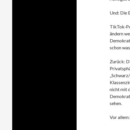
Und: Die E
TikTok‑Po
ändern we
Demokrati
schon was 
Zurück: D
Privatsphä
„Schwarz/
Klassenzi
nicht mit 
Demokratie
sehen.
Vor allem