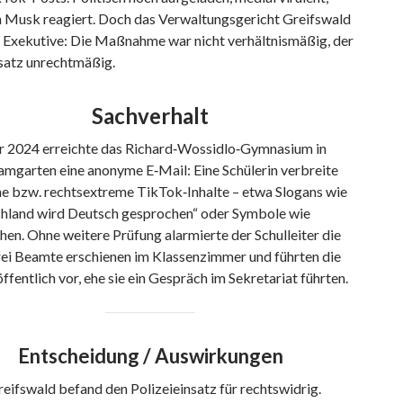
n Musk reagiert. Doch das Verwaltungsgericht Greifswald
e Exekutive: Die Maßnahme war nicht verhältnismäßig, der
nsatz unrechtmäßig.
Sachverhalt
r 2024 erreichte das Richard‑Wossidlo‑Gymnasium in
amgarten eine anonyme E‑Mail: Eine Schülerin verbreite
che bzw. rechtsextreme TikTok‑Inhalte – etwa Slogans wie
chland wird Deutsch gesprochen“ oder Symbole wie
en. Ohne weitere Prüfung alarmierte der Schulleiter die
Drei Beamte erschienen im Klassenzimmer und führten die
öffentlich vor, ehe sie ein Gespräch im Sekretariat führten.
Entscheidung / Auswirkungen
ifswald befand den Polizeieinsatz für rechtswidrig.