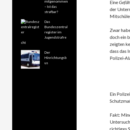
mitgenommen
Eine
Gefäh
– Ist das
der Unterr
strafbar?
Mitschüle
Das
Bundeszentral
Zwar habe
register im
doch ein 
Jugendstrafre
cht
zeigten ke
dass das 
Der
Polizei‑A
Hinrichtungsb
us
Ein Poliz
Schutzmaß
Fakt: Min
Untersuchu
richtiges 