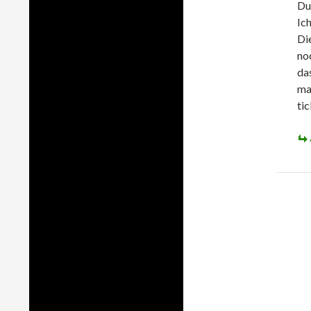
Du
Ich
Di
no
da
ma
ti