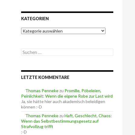
KATEGORIEN
K
a
t
e
S
g
u
o
c
r
h
i
e
e
LETZTE KOMMENTARE
n
n
n
a
Thomas Penneke
zu
Promille, Pöbeleien,
c
Peinlichkeit: Wenn die eigene Robe zur Last wird
h
Ja, sie hätte hier auch akademisch beleidigen
:
können :-D
Thomas Penneke
zu
Haft, Geschlecht, Chaos:
Wenn das Selbstbestimmungsgesetz auf
Strafvollzug trifft
:-D