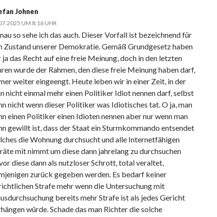
efan Johnen
07.2025 UM 8:16 UHR
nau so sehe ich das auch. Dieser Vorfall ist bezeichnend für
n Zustand unserer Demokratie. Gemäß Grundgesetz haben
 ja das Recht auf eine freie Meinung, doch in den letzten
hren wurde der Rahmen, den diese freie Meinung haben darf,
er weiter eingeengt. Heute leben wir in einer Zeit, in der
 nicht einmal mehr einen Politiker Idiot nennen darf, selbst
n nicht wenn dieser Politiker was Idiotisches tat. O ja, man
nn einen Politiker einen Idioten nennen aber nur wenn man
nn gewillt ist, dass der Staat ein Sturmkommando entsendet
lches die Wohnung durchsucht und alle Internetfähigen
räte mit nimmt um diese dann jahrelang zu durchsuchen
or diese dann als nutzloser Schrott, total veraltet,
mjenigen zurück gegeben werden. Es bedarf keiner
richtlichen Strafe mehr wenn die Untersuchung mit
usdurchsuchung bereits mehr Strafe ist als jedes Gericht
rhängen würde. Schade das man Richter die solche