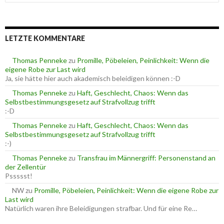
u
o
c
r
h
i
e
e
LETZTE KOMMENTARE
n
n
n
a
Thomas Penneke
zu
Promille, Pöbeleien, Peinlichkeit: Wenn die
c
eigene Robe zur Last wird
h
Ja, sie hätte hier auch akademisch beleidigen können :-D
:
Thomas Penneke
zu
Haft, Geschlecht, Chaos: Wenn das
Selbstbestimmungsgesetz auf Strafvollzug trifft
:-D
Thomas Penneke
zu
Haft, Geschlecht, Chaos: Wenn das
Selbstbestimmungsgesetz auf Strafvollzug trifft
:-)
Thomas Penneke
zu
Transfrau im Männergriff: Personenstand an
der Zellentür
Pssssst!
NW
zu
Promille, Pöbeleien, Peinlichkeit: Wenn die eigene Robe zur
Last wird
Natürlich waren ihre Beleidigungen strafbar. Und für eine Re…