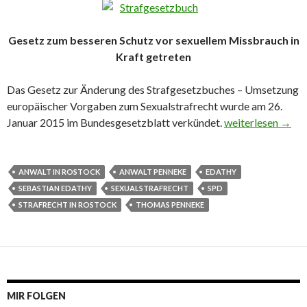
Gesetz zum besseren Schutz vor sexuellem Missbrauch in
Kraft getreten
Das Gesetz zur Änderung des Strafgesetzbuches – Umsetzung
europäischer Vorgaben zum Sexualstrafrecht wurde am 26.
Januar 2015 im Bundesgesetzblatt verkündet.
Neues Gesetz zum
weiterlesen
→
ANWALT IN ROSTOCK
ANWALT PENNEKE
EDATHY
SEBASTIAN EDATHY
SEXUALSTRAFRECHT
SPD
STRAFRECHT IN ROSTOCK
THOMAS PENNEKE
MIR FOLGEN