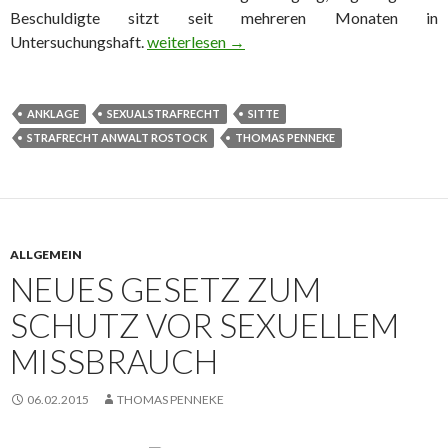
Beschuldigte sitzt seit mehreren Monaten in
Untersuchungshaft.
Sozialarbeiter wegen 60fachen sexuellen M
weiterlesen
→
ANKLAGE
SEXUALSTRAFRECHT
SITTE
STRAFRECHT ANWALT ROSTOCK
THOMAS PENNEKE
ALLGEMEIN
NEUES GESETZ ZUM
SCHUTZ VOR SEXUELLEM
MISSBRAUCH
06.02.2015
THOMAS PENNEKE