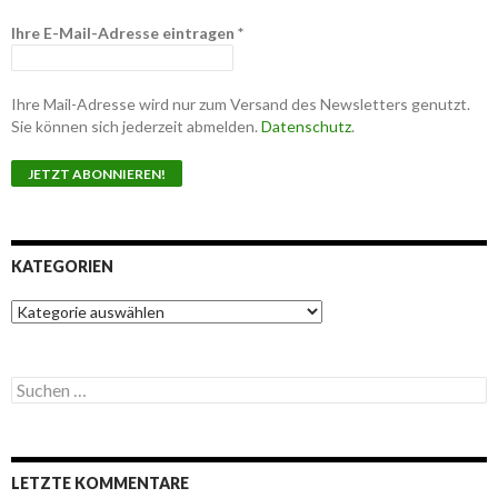
Ihre E-Mail-Adresse eintragen
*
Ihre Mail-Adresse wird nur zum Versand des Newsletters genutzt.
Sie können sich jederzeit abmelden.
Datenschutz
.
KATEGORIEN
K
a
t
e
S
g
u
o
c
r
h
i
e
e
LETZTE KOMMENTARE
n
n