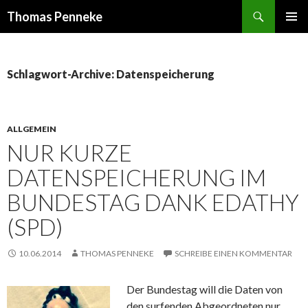
Suchen
Thomas Penneke
SPRINGE
PRIMÄR
ZUM
MENÜ
INHALT
Schlagwort-Archive: Datenspeicherung
ALLGEMEIN
NUR KURZE
DATENSPEICHERUNG IM
BUNDESTAG DANK EDATHY
(SPD)
10.06.2014
THOMAS PENNEKE
SCHREIBE EINEN KOMMENTAR
Der Bundestag will die Daten von
den surfenden Abgeordneten nur