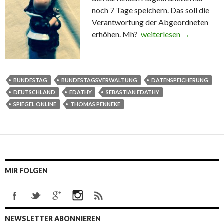
noch 7 Tage speichern. Das soll die
Verantwortung der Abgeordneten
erhöhen. Mh?
Nur kurze Datenspeiche
weiterlesen
→
BUNDESTAG
BUNDESTAGSVERWALTUNG
DATENSPEICHERUNG
DEUTSCHLAND
EDATHY
SEBASTIAN EDATHY
SPIEGEL ONLINE
THOMAS PENNEKE
MIR FOLGEN
NEWSLETTER ABONNIEREN