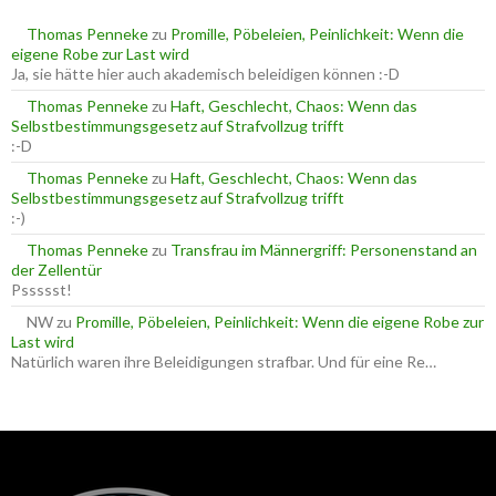
n
a
Thomas Penneke
zu
Promille, Pöbeleien, Peinlichkeit: Wenn die
c
eigene Robe zur Last wird
h
Ja, sie hätte hier auch akademisch beleidigen können :-D
:
Thomas Penneke
zu
Haft, Geschlecht, Chaos: Wenn das
Selbstbestimmungsgesetz auf Strafvollzug trifft
:-D
Thomas Penneke
zu
Haft, Geschlecht, Chaos: Wenn das
Selbstbestimmungsgesetz auf Strafvollzug trifft
:-)
Thomas Penneke
zu
Transfrau im Männergriff: Personenstand an
der Zellentür
Pssssst!
NW
zu
Promille, Pöbeleien, Peinlichkeit: Wenn die eigene Robe zur
Last wird
Natürlich waren ihre Beleidigungen strafbar. Und für eine Re…