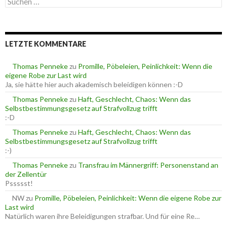
g
u
o
c
r
h
i
e
e
LETZTE KOMMENTARE
n
n
n
a
Thomas Penneke
zu
Promille, Pöbeleien, Peinlichkeit: Wenn die
c
eigene Robe zur Last wird
h
Ja, sie hätte hier auch akademisch beleidigen können :-D
:
Thomas Penneke
zu
Haft, Geschlecht, Chaos: Wenn das
Selbstbestimmungsgesetz auf Strafvollzug trifft
:-D
Thomas Penneke
zu
Haft, Geschlecht, Chaos: Wenn das
Selbstbestimmungsgesetz auf Strafvollzug trifft
:-)
Thomas Penneke
zu
Transfrau im Männergriff: Personenstand an
der Zellentür
Pssssst!
NW
zu
Promille, Pöbeleien, Peinlichkeit: Wenn die eigene Robe zur
Last wird
Natürlich waren ihre Beleidigungen strafbar. Und für eine Re…