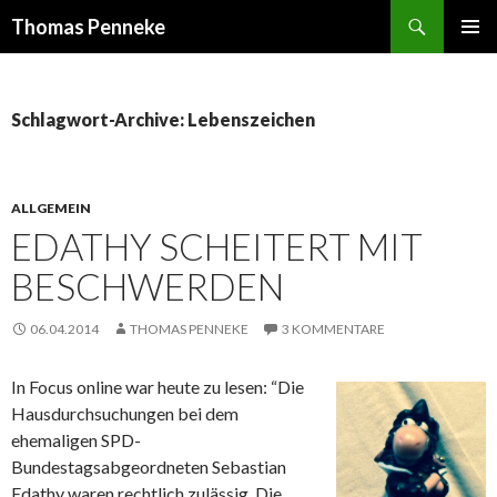
Suchen
Thomas Penneke
SPRINGE
PRIMÄR
ZUM
MENÜ
INHALT
Schlagwort-Archive: Lebenszeichen
ALLGEMEIN
EDATHY SCHEITERT MIT
BESCHWERDEN
06.04.2014
THOMAS PENNEKE
3 KOMMENTARE
In Focus online war heute zu lesen: “Die
Hausdurchsuchungen bei dem
ehemaligen SPD-
Bundestagsabgeordneten Sebastian
Edathy waren rechtlich zulässig. Die