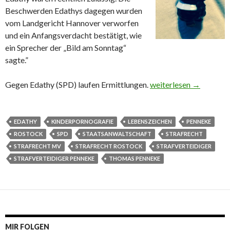
Beschwerden Edathys dagegen wurden
vom Landgericht Hannover verworfen
und ein Anfangsverdacht bestätigt, wie
ein Sprecher der „Bild am Sonntag“
sagte.”
Gegen Edathy (SPD) laufen Ermittlungen.
Edathy scheitert mit 
weiterlesen
→
EDATHY
KINDERPORNOGRAFIE
LEBENSZEICHEN
PENNEKE
ROSTOCK
SPD
STAATSANWALTSCHAFT
STRAFRECHT
STRAFRECHT MV
STRAFRECHT ROSTOCK
STRAFVERTEIDIGER
STRAFVERTEIDIGER PENNEKE
THOMAS PENNEKE
MIR FOLGEN