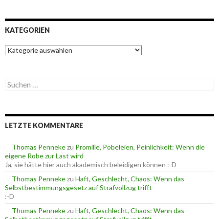
KATEGORIEN
K
a
t
e
S
g
u
o
c
r
h
i
e
e
LETZTE KOMMENTARE
n
n
n
a
Thomas Penneke
zu
Promille, Pöbeleien, Peinlichkeit: Wenn die
c
eigene Robe zur Last wird
h
Ja, sie hätte hier auch akademisch beleidigen können :-D
:
Thomas Penneke
zu
Haft, Geschlecht, Chaos: Wenn das
Selbstbestimmungsgesetz auf Strafvollzug trifft
:-D
Thomas Penneke
zu
Haft, Geschlecht, Chaos: Wenn das