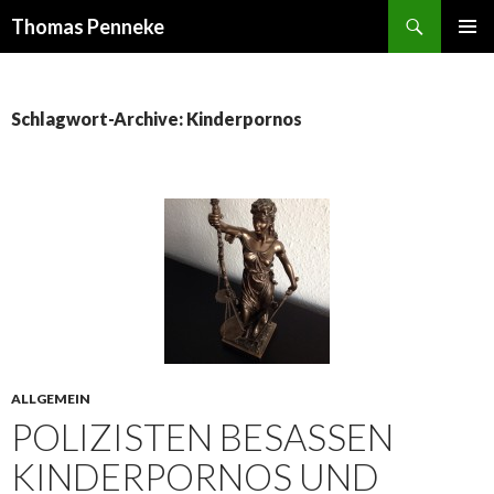
Suchen
Thomas Penneke
SPRINGE
PRIMÄR
ZUM
MENÜ
INHALT
Schlagwort-Archive: Kinderpornos
ALLGEMEIN
POLIZISTEN BESASSEN K
INDERPORNOS UND R