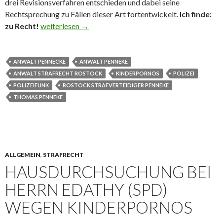
drei Revisionsverfahren entschieden und dabei seine
Rechtsprechung zu Fällen dieser Art fortentwickelt.
Ich finde:
zu Recht!
Polizisten besaßen Kinderpornos und riefen Daten ab
weiterlesen
→
ANWALT PENNECKE
ANWALT PENNEKE
ANWALT STRAFRECHT ROSTOCK
KINDERPORNOS
POLIZEI
POLIZEIFUNK
ROSTOCK STRAFVERTEIDIGER PENNEKE
THOMAS PENNEKE
ALLGEMEIN
,
STRAFRECHT
HAUSDURCHSUCHUNG BEI
HERRN EDATHY (SPD)
WEGEN KINDERPORNOS