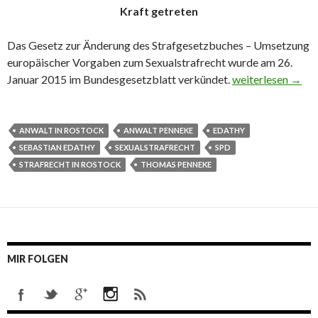
Kraft getreten
Das Gesetz zur Änderung des Strafgesetzbuches – Umsetzung
europäischer Vorgaben zum Sexualstrafrecht wurde am 26.
Januar 2015 im Bundesgesetzblatt verkündet.
Neues Gesetz zum
weiterlesen
→
ANWALT IN ROSTOCK
ANWALT PENNEKE
EDATHY
SEBASTIAN EDATHY
SEXUALSTRAFRECHT
SPD
STRAFRECHT IN ROSTOCK
THOMAS PENNEKE
MIR FOLGEN