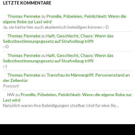
LETZTE KOMMENTARE
n
n
n
a
Thomas Penneke
zu
Promille, Pöbeleien, Peinlichkeit: Wenn die
c
eigene Robe zur Last wird
h
Ja, sie hätte hier auch akademisch beleidigen können :-D
:
Thomas Penneke
zu
Haft, Geschlecht, Chaos: Wenn das
Selbstbestimmungsgesetz auf Strafvollzug trifft
:-D
Thomas Penneke
zu
Haft, Geschlecht, Chaos: Wenn das
Selbstbestimmungsgesetz auf Strafvollzug trifft
:-)
Thomas Penneke
zu
Transfrau im Männergriff: Personenstand an
der Zellentür
Pssssst!
NW
zu
Promille, Pöbeleien, Peinlichkeit: Wenn die eigene Robe zur
Last wird
Natürlich waren ihre Beleidigungen strafbar. Und für eine Re…