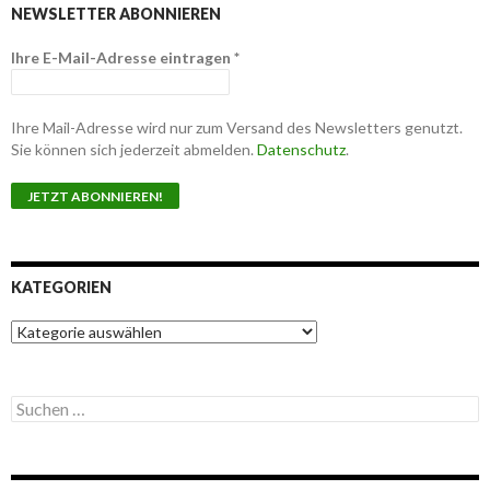
NEWSLETTER ABONNIEREN
Ihre E-Mail-Adresse eintragen
*
Ihre Mail-Adresse wird nur zum Versand des Newsletters genutzt.
Sie können sich jederzeit abmelden.
Datenschutz
.
KATEGORIEN
K
a
t
e
S
g
u
o
c
r
h
i
e
e