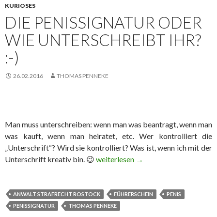
KURIOSES
DIE PENISSIGNATUR ODER
WIE UNTERSCHREIBT IHR?
:-)
26.02.2016
THOMAS PENNEKE
Man muss unterschreiben: wenn man was beantragt, wenn man
was kauft, wenn man heiratet, etc. Wer kontrolliert die
„Unterschrift“? Wird sie kontrolliert? Was ist, wenn ich mit der
Unterschrift kreativ bin. 😉
Die Penissignatur oder wie unterschr
weiterlesen
→
ANWALT STRAFRECHT ROSTOCK
FÜHRERSCHEIN
PENIS
PENISSIGNATUR
THOMAS PENNEKE