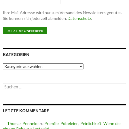
Ihre Mail-Adresse wird nur zum Versand des Newsletters genutzt.
Sie können sich jederzeit abmelden.
Datenschutz
.
KATEGORIEN
K
a
t
e
S
g
u
o
c
r
h
i
e
e
LETZTE KOMMENTARE
n
n
n
a
Thomas Penneke
zu
Promille, Pöbeleien, Peinlichkeit: Wenn die
c
eigene Robe zur Last wird