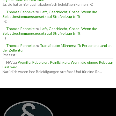
h
Ja, sie hätte hier auch akademisch beleidigen können :-D
:
Thomas Penneke
zu
Haft, Geschlecht, Chaos: Wenn das
Selbstbestimmungsgesetz auf Strafvollzug trifft
:-D
Thomas Penneke
zu
Haft, Geschlecht, Chaos: Wenn das
Selbstbestimmungsgesetz auf Strafvollzug trifft
:-)
Thomas Penneke
zu
Transfrau im Männergriff: Personenstand an
der Zellentür
Pssssst!
NW
zu
Promille, Pöbeleien, Peinlichkeit: Wenn die eigene Robe zur
Last wird
Natürlich waren ihre Beleidigungen strafbar. Und für eine Re…