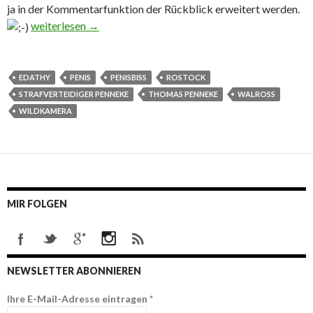
ja in der Kommentarfunktion der Rückblick erweitert werden.
Rückblick mit Wildkameras Penisbiss Edathy (SPD) pokla
weiterlesen
→
EDATHY
PENIS
PENISBISS
ROSTOCK
STRAFVERTEIDIGER PENNEKE
THOMAS PENNEKE
WALROSS
WILDKAMERA
MIR FOLGEN
NEWSLETTER ABONNIEREN
Ihre E-Mail-Adresse eintragen
*