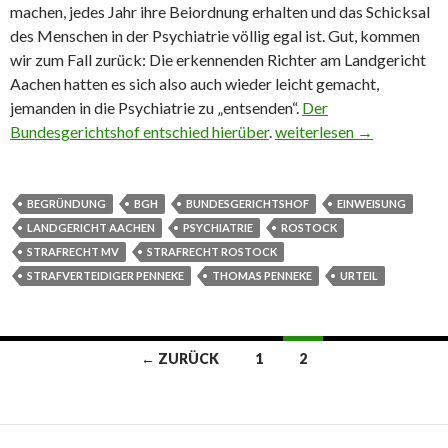
machen, jedes Jahr ihre Beiordnung erhalten und das Schicksal
des Menschen in der Psychiatrie völlig egal ist. Gut, kommen
wir zum Fall zurück: Die erkennenden Richter am Landgericht
Aachen hatten es sich also auch wieder leicht gemacht,
jemanden in die Psychiatrie zu „entsenden“.
Der
Bundesgerichtshof entschied hierüber
.
Einweisung Psychiatrie:
weiterlesen
→
BEGRÜNDUNG
BGH
BUNDESGERICHTSHOF
EINWEISUNG
LANDGERICHT AACHEN
PSYCHIATRIE
ROSTOCK
STRAFRECHT MV
STRAFRECHT ROSTOCK
STRAFVERTEIDIGER PENNEKE
THOMAS PENNEKE
URTEIL
← ZURÜCK
1
2
Beitrags-
Navigation