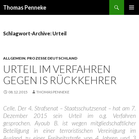
Suchen
Thomas Penneke
SPRINGE
PRIMÄR
ZUM
MENÜ
INHALT
Schlagwort-Archive: Urteil
ALLGEMEIN
,
PROZESSE DEUTSCHLAND
URTEIL IM VERFAHREN
GEGEN IS RÜCKKEHRER
08.12.2015
THOMAS PENNEKE
Celle. Der 4. Strafsenat – Staatsschutzsenat – hat am 7.
Dezember 2015 sein Urteil im o.g. Verfahren
gesprochen. Ayoub B. ist wegen mitgliedschaftlicher
Beteiligung in einer terroristischen Vereinigung im
Ausland zu einer Freiheitsstrafe von 4 Jahren und 3