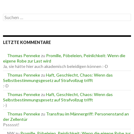
a
t
e
S
g
u
o
c
r
h
i
e
e
LETZTE KOMMENTARE
n
n
n
a
Thomas Penneke
zu
Promille, Pöbeleien, Peinlichkeit: Wenn die
c
eigene Robe zur Last wird
h
Ja, sie hätte hier auch akademisch beleidigen können :-D
:
Thomas Penneke
zu
Haft, Geschlecht, Chaos: Wenn das
Selbstbestimmungsgesetz auf Strafvollzug trifft
:-D
Thomas Penneke
zu
Haft, Geschlecht, Chaos: Wenn das
Selbstbestimmungsgesetz auf Strafvollzug trifft
:-)
Thomas Penneke
zu
Transfrau im Männergriff: Personenstand an
der Zellentür
Pssssst!
NW
zu
Promille, Pöbeleien, Peinlichkeit: Wenn die eigene Robe zur