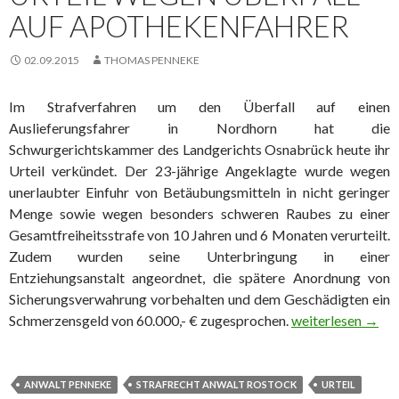
AUF APOTHEKENFAHRER
02.09.2015
THOMAS PENNEKE
Im Strafverfahren um den Überfall auf einen
Auslieferungsfahrer in Nordhorn hat die
Schwurgerichtskammer des Landgerichts Osnabrück heute ihr
Urteil verkündet. Der 23-jährige Angeklagte wurde wegen
unerlaubter Einfuhr von Betäubungsmitteln in nicht geringer
Menge sowie wegen besonders schweren Raubes zu einer
Gesamtfreiheitsstrafe von 10 Jahren und 6 Monaten verurteilt.
Zudem wurden seine Unterbringung in einer
Entziehungsanstalt angeordnet, die spätere Anordnung von
Sicherungsverwahrung vorbehalten und dem Geschädigten ein
Schmerzensgeld von 60.000,- € zugesprochen.
Urteil wegen Übe
weiterlesen
→
ANWALT PENNEKE
STRAFRECHT ANWALT ROSTOCK
URTEIL