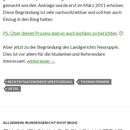
gemacht worden. Anklage wurde erst im März 2011 erhoben.
Diese Begründung ist sehr nachvollziehbar und soll hier auch
Einzug in den Blog halten.
PS: Über diesen Prozess gab es auch lustiges zu berichten
. 🙂
Aber jetzt zu der Begründung des Landgerichts Neuruppin.
Dies ist vor allem für die Studenten und Referendare
interessant.
Kompensation wegen rechtsstaatswidriger Verzöge
weiterlesen
→
RECHTSSTAATSWIDRIGE VERZÖGERUNG
THOMAS PENNEKE
URTEIL
ALLGEMEIN
,
BUNDESGERICHTSHOF (BGH)