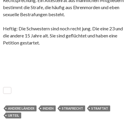
Rechtsprechung. Ein Ältestenrat aus männlichen Mitgliedern
bestimmt die Strafe, die häufig aus Ehrenmorden und eben
sexuelle Bestrafungen besteht.
Heftig: Die Schwestern sind noch recht jung. Die eine 23 und
die andere 15 Jahre alt. Sie sind geflüchtet und haben eine
Petition gestartet.
ANDERE LÄNDER
INDIEN
STRAFRECHT
STRAFTAT
URTEIL