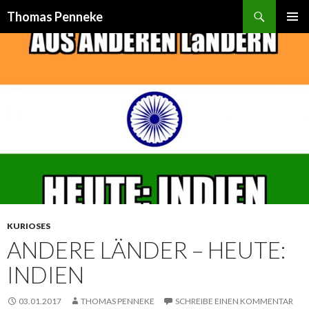
Suchen
Thomas Penneke
SPRINGE
PRIMÄR
ZUM
MENÜ
INHALT
KURIOSES
ANDERE LÄNDER – HEUTE:
INDIEN
03.01.2017
THOMAS PENNEKE
SCHREIBE EINEN KOMMENTAR