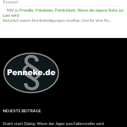
Pssssst!
NW
zu
Promille, Pöbeleien, Peinlichkeit: Wenn die eigene Robe zur
Last wird
Natürlich waren ihre Beleidigungen strafbar. Und für eine Re…
NEUESTE BEITRÄGE
Draht statt Dialog: Wenn der Jäger zum Fallensteller wird