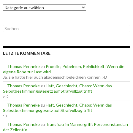
K
a
t
e
S
g
u
o
c
r
h
i
e
e
LETZTE KOMMENTARE
n
n
n
a
Thomas Penneke
zu
Promille, Pöbeleien, Peinlichkeit: Wenn die
c
eigene Robe zur Last wird
h
Ja, sie hätte hier auch akademisch beleidigen können :-D
:
Thomas Penneke
zu
Haft, Geschlecht, Chaos: Wenn das
Selbstbestimmungsgesetz auf Strafvollzug trifft
:-D
Thomas Penneke
zu
Haft, Geschlecht, Chaos: Wenn das
Selbstbestimmungsgesetz auf Strafvollzug trifft
:-)
Thomas Penneke
zu
Transfrau im Männergriff: Personenstand an
der Zellentür