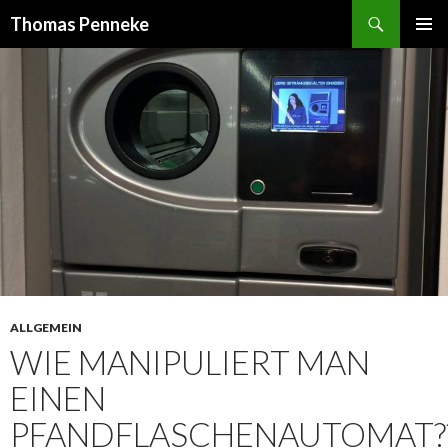
Suchen
Thomas Penneke
SPRINGE
PRIMÄR
ZUM
MENÜ
INHALT
ALLGEMEIN
WIE MANIPULIERT MAN
EINEN
PFANDFLASCHENAUTOMAT?