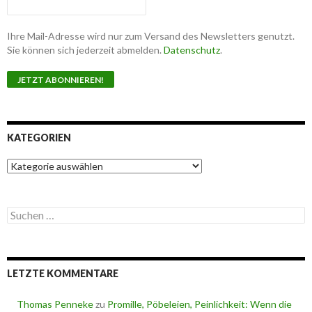
Ihre Mail-Adresse wird nur zum Versand des Newsletters genutzt.
Sie können sich jederzeit abmelden.
Datenschutz
.
KATEGORIEN
K
a
t
e
S
g
u
o
c
r
h
i
e
e
LETZTE KOMMENTARE
n
n
n
a
Thomas Penneke
zu
Promille, Pöbeleien, Peinlichkeit: Wenn die