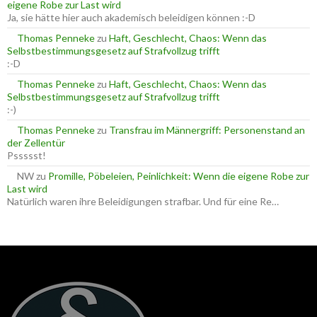
c
eigene Robe zur Last wird
h
Ja, sie hätte hier auch akademisch beleidigen können :-D
:
Thomas Penneke
zu
Haft, Geschlecht, Chaos: Wenn das
Selbstbestimmungsgesetz auf Strafvollzug trifft
:-D
Thomas Penneke
zu
Haft, Geschlecht, Chaos: Wenn das
Selbstbestimmungsgesetz auf Strafvollzug trifft
:-)
Thomas Penneke
zu
Transfrau im Männergriff: Personenstand an
der Zellentür
Pssssst!
NW
zu
Promille, Pöbeleien, Peinlichkeit: Wenn die eigene Robe zur
Last wird
Natürlich waren ihre Beleidigungen strafbar. Und für eine Re…