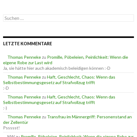
a
t
e
S
g
u
o
c
r
h
i
e
e
LETZTE KOMMENTARE
n
n
n
a
Thomas Penneke
zu
Promille, Pöbeleien, Peinlichkeit: Wenn die
c
eigene Robe zur Last wird
h
Ja, sie hätte hier auch akademisch beleidigen können :-D
:
Thomas Penneke
zu
Haft, Geschlecht, Chaos: Wenn das
Selbstbestimmungsgesetz auf Strafvollzug trifft
:-D
Thomas Penneke
zu
Haft, Geschlecht, Chaos: Wenn das
Selbstbestimmungsgesetz auf Strafvollzug trifft
:-)
Thomas Penneke
zu
Transfrau im Männergriff: Personenstand an
der Zellentür
Pssssst!
NW
zu
Promille, Pöbeleien, Peinlichkeit: Wenn die eigene Robe zur