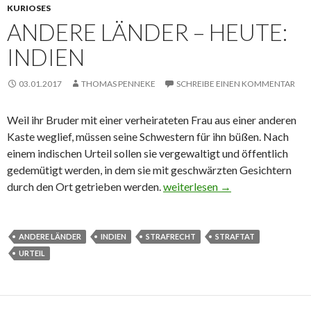
KURIOSES
ANDERE LÄNDER – HEUTE:
INDIEN
03.01.2017
THOMAS PENNEKE
SCHREIBE EINEN KOMMENTAR
Weil ihr Bruder mit einer verheirateten Frau aus einer anderen
Kaste weglief, müssen seine Schwestern für ihn büßen. Nach
einem indischen Urteil sollen sie vergewaltigt und öffentlich
gedemütigt werden, in dem sie mit geschwärzten Gesichtern
durch den Ort getrieben werden.
Andere Länder – Heute: Indien
weiterlesen
→
ANDERE LÄNDER
INDIEN
STRAFRECHT
STRAFTAT
URTEIL