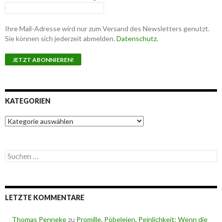
Ihre Mail-Adresse wird nur zum Versand des Newsletters genutzt.
Sie können sich jederzeit abmelden.
Datenschutz
.
KATEGORIEN
K
a
t
e
S
g
u
o
c
r
h
i
e
e
LETZTE KOMMENTARE
n
n
n
a
Thomas Penneke
zu
Promille, Pöbeleien, Peinlichkeit: Wenn die