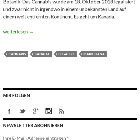
Botanik. Das Cannabis wurde am 18. Oktober 2018 legalisiert
und zwar nicht in irgendwo in einem unbekannten Land auf
einem weit entfernten Kontinent. Es geht um Kanada…
Kanada und sein Cannabis – Ein Blick über den Ozean
weiterlesen
→
CANNABIS
KANADA
LEGALIZE
MARIHUANA
MIR FOLGEN
NEWSLETTER ABONNIEREN
Ihre E-Mail-Adresse eintragen
*