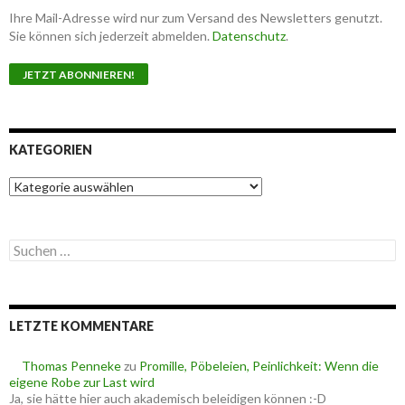
Ihre Mail-Adresse wird nur zum Versand des Newsletters genutzt.
Sie können sich jederzeit abmelden.
Datenschutz
.
KATEGORIEN
K
a
t
e
S
g
u
o
c
r
h
i
e
e
LETZTE KOMMENTARE
n
n
n
a
Thomas Penneke
zu
Promille, Pöbeleien, Peinlichkeit: Wenn die
c
eigene Robe zur Last wird
h
Ja, sie hätte hier auch akademisch beleidigen können :-D