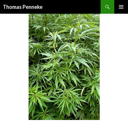
Suchen
Thomas Penneke
SPRINGE
PRIMÄR
ZUM
MENÜ
INHALT