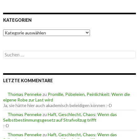
KATEGORIEN
K
a
t
e
S
g
u
o
c
r
h
i
e
e
LETZTE KOMMENTARE
n
n
n
a
Thomas Penneke
zu
Promille, Pöbeleien, Peinlichkeit: Wenn die
c
eigene Robe zur Last wird
h
Ja, sie hätte hier auch akademisch beleidigen können :-D
:
Thomas Penneke
zu
Haft, Geschlecht, Chaos: Wenn das
Selbstbestimmungsgesetz auf Strafvollzug trifft
:-D
Thomas Penneke
zu
Haft, Geschlecht, Chaos: Wenn das