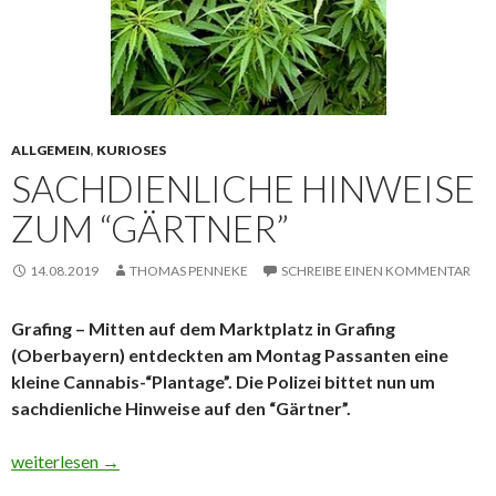
ALLGEMEIN
,
KURIOSES
SACHDIENLICHE HINWEISE
ZUM “GÄRTNER”
14.08.2019
THOMAS PENNEKE
SCHREIBE EINEN KOMMENTAR
Grafing – Mitten auf dem Marktplatz in Grafing
(Oberbayern) entdeckten am Montag Passanten eine
kleine Cannabis-“Plantage”. Die Polizei bittet nun um
sachdienliche Hinweise auf den “Gärtner”.
Sachdienliche Hinweise zum “Gärtner”
weiterlesen
→