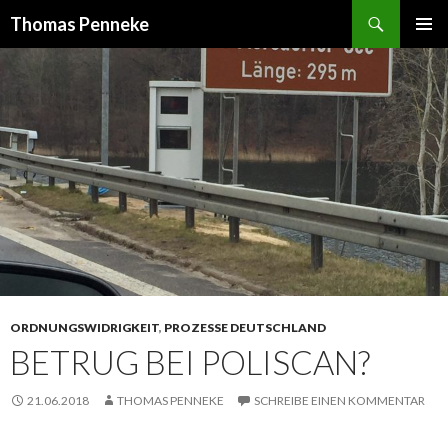
Suchen
Thomas Penneke
SPRINGE
PRIMÄR
ZUM
MENÜ
INHALT
ORDNUNGSWIDRIGKEIT
,
PROZESSE DEUTSCHLAND
BETRUG BEI POLISCAN?
21.06.2018
THOMAS PENNEKE
SCHREIBE EINEN KOMMENTAR