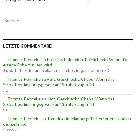
a
t
e
S
g
u
o
c
r
h
i
e
e
LETZTE KOMMENTARE
n
n
n
a
Thomas Penneke
zu
Promille, Pöbeleien, Peinlichkeit: Wenn die
c
eigene Robe zur Last wird
h
Ja, sie hätte hier auch akademisch beleidigen können :-D
:
Thomas Penneke
zu
Haft, Geschlecht, Chaos: Wenn das
Selbstbestimmungsgesetz auf Strafvollzug trifft
:-D
Thomas Penneke
zu
Haft, Geschlecht, Chaos: Wenn das
Selbstbestimmungsgesetz auf Strafvollzug trifft
:-)
Thomas Penneke
zu
Transfrau im Männergriff: Personenstand an
der Zellentür
Pssssst!