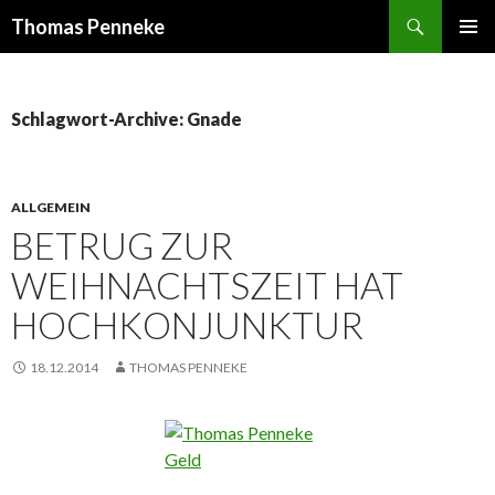
Suchen
Thomas Penneke
SPRINGE
PRIMÄR
ZUM
MENÜ
INHALT
Schlagwort-Archive: Gnade
ALLGEMEIN
BETRUG ZUR
WEIHNACHTSZEIT HAT
HOCHKONJUNKTUR
18.12.2014
THOMAS PENNEKE