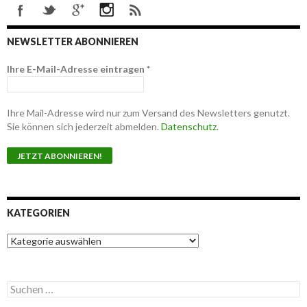
NEWSLETTER ABONNIEREN
Ihre E-Mail-Adresse eintragen
*
Ihre Mail-Adresse wird nur zum Versand des Newsletters genutzt.
Sie können sich jederzeit abmelden.
Datenschutz
.
KATEGORIEN
K
a
t
e
S
g
u
o