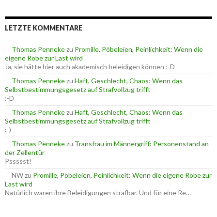
c
r
h
i
e
e
LETZTE KOMMENTARE
n
n
n
a
Thomas Penneke
zu
Promille, Pöbeleien, Peinlichkeit: Wenn die
c
eigene Robe zur Last wird
h
Ja, sie hätte hier auch akademisch beleidigen können :-D
:
Thomas Penneke
zu
Haft, Geschlecht, Chaos: Wenn das
Selbstbestimmungsgesetz auf Strafvollzug trifft
:-D
Thomas Penneke
zu
Haft, Geschlecht, Chaos: Wenn das
Selbstbestimmungsgesetz auf Strafvollzug trifft
:-)
Thomas Penneke
zu
Transfrau im Männergriff: Personenstand an
der Zellentür
Pssssst!
NW
zu
Promille, Pöbeleien, Peinlichkeit: Wenn die eigene Robe zur
Last wird
Natürlich waren ihre Beleidigungen strafbar. Und für eine Re…