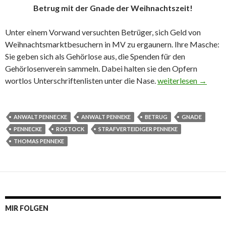
Betrug mit der Gnade der Weihnachtszeit!
Unter einem Vorwand versuchten Betrüger, sich Geld von
Weihnachtsmarktbesuchern in MV zu ergaunern. Ihre Masche:
Sie geben sich als Gehörlose aus, die Spenden für den
Gehörlosenverein sammeln. Dabei halten sie den Opfern
wortlos Unterschriftenlisten unter die Nase.
Betrug zur Weihnac
weiterlesen
→
ANWALT PENNECKE
ANWALT PENNEKE
BETRUG
GNADE
PENNECKE
ROSTOCK
STRAFVERTEIDIGER PENNEKE
THOMAS PENNEKE
MIR FOLGEN