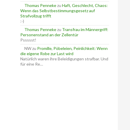
Thomas Penneke
zu
Haft, Geschlecht, Chaos:
Wenn das Selbstbestimmungsgesetz auf
Strafvollzug trifft
:-)
Thomas Penneke
zu
Transfrau im Männergriff:
Personenstand an der Zellentür
Pssssst!
NW
zu
Promille, Pöbeleien, Peinlichkeit: Wenn
die eigene Robe zur Last wird
Natürlich waren ihre Beleidigungen strafbar. Und
für eine Re…