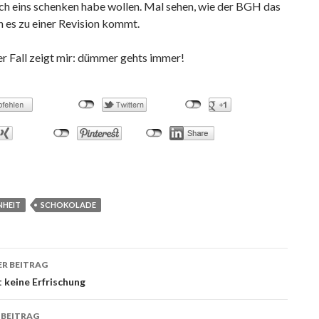
ch eins schenken habe wollen. Mal sehen, wie der BGH das
n es zu einer Revision kommt.
r Fall zeigt mir: dümmer gehts immer!
NHEIT
SCHOKOLADE
R BEITRAG
ags-
t keine Erfrischung
ation
 BEITRAG