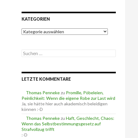
KATEGORIEN
K
a
t
e
S
g
u
o
c
r
h
i
e
e
LETZTE KOMMENTARE
n
n
n
a
Thomas Penneke
zu
Promille, Pöbeleien,
c
Peinlichkeit: Wenn die eigene Robe zur Last wird
h
Ja, sie hätte hier auch akademisch beleidigen
:
können :-D
Thomas Penneke
zu
Haft, Geschlecht, Chaos:
Wenn das Selbstbestimmungsgesetz auf
Strafvollzug trifft
:-D