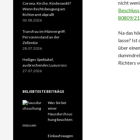
nicht weni
Corona, Kirche, Kindeswohl?
Wenn Rechtsbeugung am
Beschluss
Richteramt abprallt
80809/21
03.08.2026
Transfrau im Männergriff:
Na das hör
Personenstand an der
lasse? Ist
Zellentür
über eine
28.07.2026
dummdreis
Heiliges Spektakel,
Richters 
ausbrechendes Luxusross
27.07.2026
BELIEBTESTE BEITRÄGE
Was Sie bei
einer
Hausdurchsuc
hung beachten
müssen
Einkaufswagen