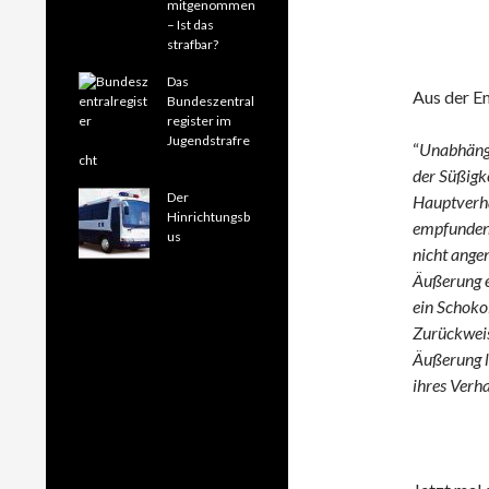
mitgenommen
– Ist das
strafbar?
Das
Aus der E
Bundeszentral
register im
Jugendstrafre
“
Unabhängi
cht
der Süßigke
Der
Hauptverha
Hinrichtungsb
empfunden,
us
nicht ange
Äußerung e
ein Schoko
Zurückweis
Äußerung l
ihres Verha