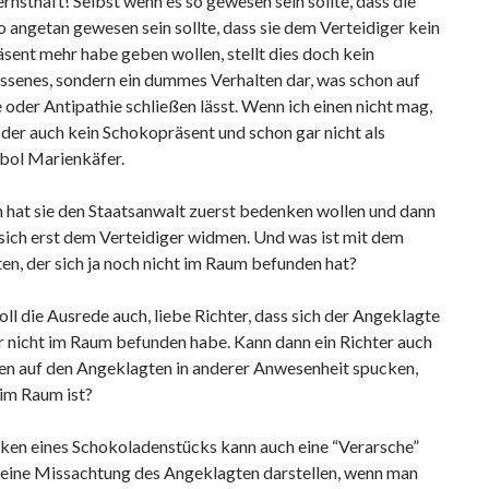
ernsthaft! Selbst wenn es so gewesen sein sollte, dass die
o angetan gewesen sein sollte, dass sie dem Verteidiger kein
ent mehr habe geben wollen, stellt dies doch kein
senes, sondern ein dummes Verhalten dar, was schon auf
oder Antipathie schließen lässt. Wenn ich einen nicht mag,
er auch kein Schokopräsent und schon gar nicht als
ol Marienkäfer.
hat sie den Staatsanwalt zuerst bedenken wollen und dann
 sich erst dem Verteidiger widmen. Und was ist mit dem
n, der sich ja noch nicht im Raum befunden hat?
ll die Ausrede auch, liebe Richter, dass sich der Angeklagte
r nicht im Raum befunden habe. Kann dann ein Richter auch
en auf den Angeklagten in anderer Anwesenheit spucken,
 im Raum ist?
ken eines Schokoladenstücks kann auch eine “Verarsche”
 eine Missachtung des Angeklagten darstellen, wenn man