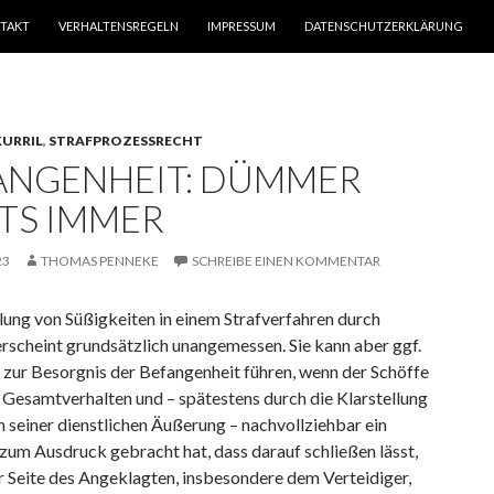
TAKT
VERHALTENSREGELN
IMPRESSUM
DATENSCHUTZERKLÄRUNG
KURRIL
,
STRAFPROZESSRECHT
ANGENHEIT: DÜMMER
TS IMMER
23
THOMAS PENNEKE
SCHREIBE EINEN KOMMENTAR
lung von Süßigkeiten in einem Strafverfahren durch
rscheint grundsätzlich unangemessen. Sie kann aber ggf.
 zur Besorgnis der Befangenheit führen, wenn der Schöffe
 Gesamtverhalten und – spätestens durch die Klarstellung
 seiner dienstlichen Äußerung – nachvollziehbar ein
zum Ausdruck gebracht hat, dass darauf schließen lässt,
r Seite des Angeklagten, insbesondere dem Verteidiger,