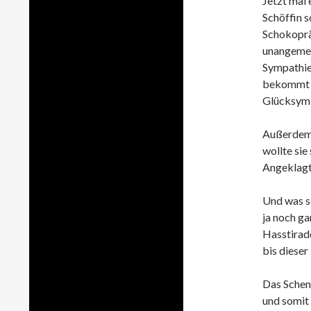
Jetzt mal 
Schöffin s
Schokopräs
unangemes
Sympathie 
bekommt d
Glücksymb
Außerdem 
wollte sie
Angeklagte
Und was so
ja noch ga
Hasstirad
bis dieser
Das Schen
und somit