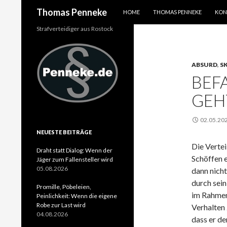
SPRINGE ZUM INHALT
Suchen
Thomas Penneke
HOME
THOMAS PENNEKE
KON
Strafverteidiger aus Rostock
ABSURD
,
S
BEF
GEH
02.05.20
NEUESTE BEITRÄGE
Die Vertei
Draht statt Dialog: Wenn der
Schöffen e
Jäger zum Fallensteller wird
05.08.2026
dann nicht
durch sein
Promille, Pöbeleien,
im Rahmen
Peinlichkeit: Wenn die eigene
Robe zur Last wird
Verhalten 
04.08.2026
dass er de