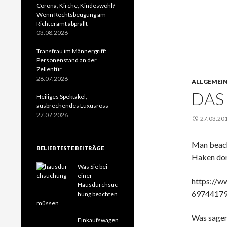
Corona, Kirche, Kindeswohl?
Wenn Rechtsbeugung am
Richteramt abprallt
03.08.2026
Transfrau im Männergriff:
Personenstand an der
Zellentür
28.07.2026
ALLGEMEI
DAS
Heiliges Spektakel,
ausbrechendes Luxusross
27.07.2026
27.03.20
Man beacht
BELIEBTESTE BEITRÄGE
Haken dor
Was Sie bei
einer
https://w
Hausdurchsuc
69744179
hung beachten
müssen
Was sagen
Einkaufswagen