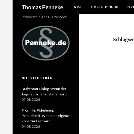
SPRINGE ZUM INHALT
Suchen
Thomas Penneke
HOME
THOMAS PENNEKE
KON
Strafverteidiger aus Rostock
Schlagwo
NEUESTE BEITRÄGE
Draht statt Dialog: Wenn der
Jäger zum Fallensteller wird
05.08.2026
Promille, Pöbeleien,
Peinlichkeit: Wenn die eigene
Robe zur Last wird
04.08.2026