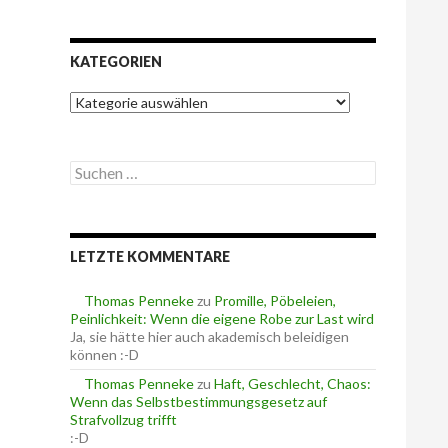
KATEGORIEN
K
a
t
e
S
g
u
o
c
r
h
i
e
e
LETZTE KOMMENTARE
n
n
n
a
Thomas Penneke
zu
Promille, Pöbeleien,
c
Peinlichkeit: Wenn die eigene Robe zur Last wird
h
Ja, sie hätte hier auch akademisch beleidigen
:
können :-D
Thomas Penneke
zu
Haft, Geschlecht, Chaos:
Wenn das Selbstbestimmungsgesetz auf
Strafvollzug trifft
:-D