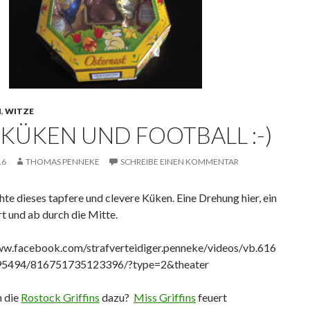
N
,
WITZE
 KÜKEN UND FOOTBALL :-)
16
THOMAS PENNEKE
SCHREIBE EINEN KOMMENTAR
e dieses tapfere und clevere Küken. Eine Drehung hier, ein
t und ab durch die Mitte.
ww.facebook.com/strafverteidiger.penneke/videos/vb.616
5494/816751735123396/?type=2&theater
 die
Rostock Griffins
dazu?
Miss Griffins
feuert