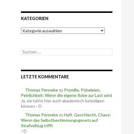
KATEGORIEN
K
a
t
e
S
g
u
o
c
r
h
i
e
e
LETZTE KOMMENTARE
n
n
n
a
Thomas Penneke
zu
Promille, Pöbeleien,
c
Peinlichkeit: Wenn die eigene Robe zur Last wird
h
Ja, sie hätte hier auch akademisch beleidigen
:
können :-D
Thomas Penneke
zu
Haft, Geschlecht, Chaos:
Wenn das Selbstbestimmungsgesetz auf
Strafvollzug trifft
:-D