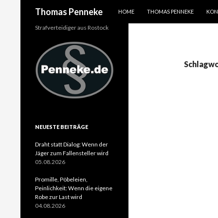
SPRINGE ZUM INHALT
Suchen
Thomas Penneke
HOME
THOMAS PENNEKE
KON
Strafverteidiger aus Rostock
Schlagwo
NEUESTE BEITRÄGE
Draht statt Dialog: Wenn der
Jäger zum Fallensteller wird
05.08.2026
Promille, Pöbeleien,
Peinlichkeit: Wenn die eigene
Robe zur Last wird
04.08.2026