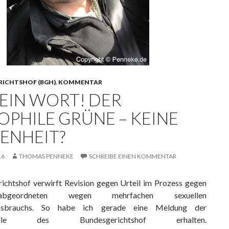
RICHTSHOF (BGH)
,
KOMMENTAR
 EIN WORT! DER
OPHILE GRÜNE – KEINE
TENHEIT?
16
THOMAS PENNEKE
SCHREIBE EINEN KOMMENTAR
ichtshof verwirft Revision gegen Urteil im Prozess gegen
gsabgeordneten wegen mehrfachen sexuellen
issbrauchs. So habe ich gerade eine Meldung der
stelle des Bundesgerichtshof erhalten.