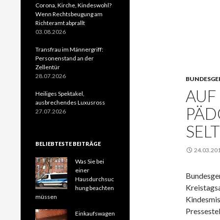
Corona, Kirche, Kindeswohl?
Wenn Rechtsbeugung am
Richteramt abprallt
03.08.2026
Transfrau im Männergriff:
Personenstand an der
Zellentür
28.07.2026
BUNDESGE
AUF
Heiliges Spektakel,
ausbrechendes Luxusross
PÄD
27.07.2026
SEL
BELIEBTESTE BEITRÄGE
24.03.20
Was Sie bei
einer
Bundesger
Hausdurchsuc
Kreista
hung beachten
müssen
Kindesm
Presse
Einkaufswagen