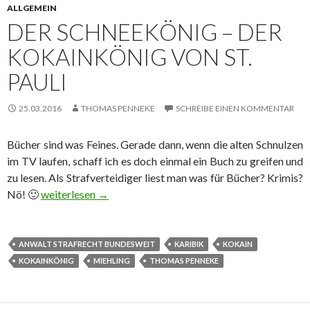
ALLGEMEIN
DER SCHNEEKÖNIG – DER
KOKAINKÖNIG VON ST.
PAULI
25.03.2016
THOMAS PENNEKE
SCHREIBE EINEN KOMMENTAR
Bücher sind was Feines. Gerade dann, wenn die alten Schnulzen
im TV laufen, schaff ich es doch einmal ein Buch zu greifen und
zu lesen. Als Strafverteidiger liest man was für Bücher? Krimis?
Nö! 🙂
Der Schneekönig – Der Kokainkönig von St. Pauli
weiterlesen
→
ANWALT STRAFRECHT BUNDESWEIT
KARIBIK
KOKAIN
KOKAINKÖNIG
MIEHLING
THOMAS PENNEKE