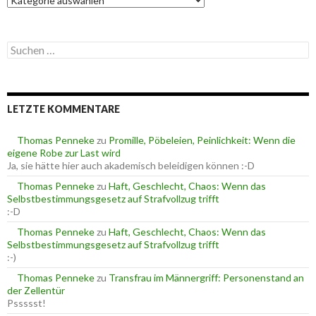
a
t
e
S
g
u
o
c
r
h
i
e
e
LETZTE KOMMENTARE
n
n
n
a
Thomas Penneke
zu
Promille, Pöbeleien, Peinlichkeit: Wenn die
c
eigene Robe zur Last wird
h
Ja, sie hätte hier auch akademisch beleidigen können :-D
:
Thomas Penneke
zu
Haft, Geschlecht, Chaos: Wenn das
Selbstbestimmungsgesetz auf Strafvollzug trifft
:-D
Thomas Penneke
zu
Haft, Geschlecht, Chaos: Wenn das
Selbstbestimmungsgesetz auf Strafvollzug trifft
:-)
Thomas Penneke
zu
Transfrau im Männergriff: Personenstand an
der Zellentür
Pssssst!