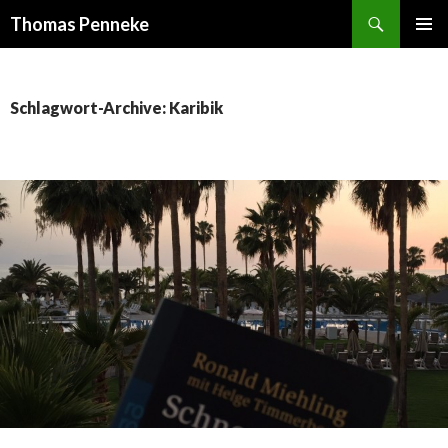
Suchen
Thomas Penneke
SPRINGE
PRIMÄR
ZUM
MENÜ
INHALT
Schlagwort-Archive: Karibik