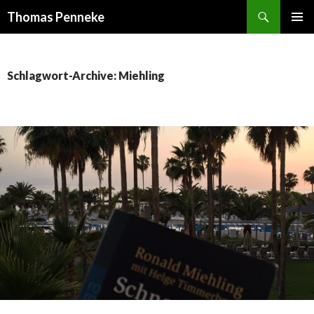
Suchen
Thomas Penneke
SPRINGE
PRIMÄR
ZUM
MENÜ
INHALT
Schlagwort-Archive: Miehling