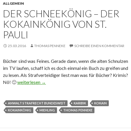
ALLGEMEIN
DER SCHNEEKÖNIG – DER
KOKAINKÖNIG VON ST.
PAULI
25.03.2016
THOMAS PENNEKE
SCHREIBE EINEN KOMMENTAR
Bücher sind was Feines. Gerade dann, wenn die alten Schnulzen
im TV laufen, schaff ich es doch einmal ein Buch zu greifen und
zu lesen. Als Strafverteidiger liest man was für Bücher? Krimis?
Nö! 🙂
Der Schneekönig – Der Kokainkönig von St. Pauli
weiterlesen
→
ANWALT STRAFRECHT BUNDESWEIT
KARIBIK
KOKAIN
KOKAINKÖNIG
MIEHLING
THOMAS PENNEKE