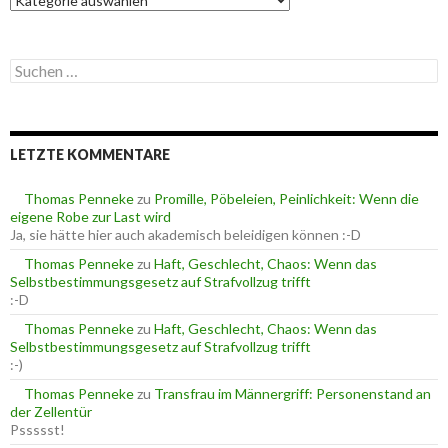
a
t
e
S
g
u
o
c
r
h
i
e
e
LETZTE KOMMENTARE
n
n
n
a
Thomas Penneke
zu
Promille, Pöbeleien, Peinlichkeit: Wenn die
c
eigene Robe zur Last wird
h
Ja, sie hätte hier auch akademisch beleidigen können :-D
:
Thomas Penneke
zu
Haft, Geschlecht, Chaos: Wenn das
Selbstbestimmungsgesetz auf Strafvollzug trifft
:-D
Thomas Penneke
zu
Haft, Geschlecht, Chaos: Wenn das
Selbstbestimmungsgesetz auf Strafvollzug trifft
:-)
Thomas Penneke
zu
Transfrau im Männergriff: Personenstand an
der Zellentür
Pssssst!