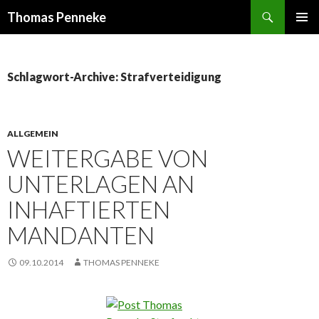
Suchen
Thomas Penneke
SPRINGE
PRIMÄR
ZUM
MENÜ
INHALT
Schlagwort-Archive: Strafverteidigung
ALLGEMEIN
WEITERGABE VON
UNTERLAGEN AN
INHAFTIERTEN
MANDANTEN
09.10.2014
THOMAS PENNEKE