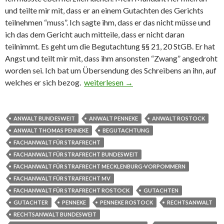
und teilte mir mit, dass er an einem Gutachten des Gerichts
teilnehmen “muss”. Ich sagte ihm, dass er das nicht müsse und
ich das dem Gericht auch mitteile, dass er nicht daran
teilnimmt. Es geht um die Begutachtung §§ 21, 20 StGB. Er hat
Angst und teilt mir mit, dass ihm ansonsten “Zwang” angedroht
worden sei. Ich bat um Übersendung des Schreibens an ihn, auf
welches er sich bezog.
Bitte oder Vorführung?
weiterlesen
→
ANWALT BUNDESWEIT
ANWALT PENNEKE
ANWALT ROSTOCK
ANWALT THOMAS PENNEKE
BEGUTACHTUNG
FACHANWALT FÜR STRAFRECHT
FACHANWALT FÜR STRAFRECHT BUNDESWEIT
FACHANWALT FÜR STRAFRECHT MECKLENBURG-VORPOMMERN
FACHANWALT FÜR STRAFRECHT MV
FACHANWALT FÜR STRAFRECHT ROSTOCK
GUTACHTEN
GUTACHTER
PENNEKE
PENNEKE ROSTOCK
RECHTSANWALT
RECHTSANWALT BUNDESWEIT