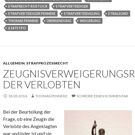
STRAFRECHT ROSTOCK
STRAFVERTEIDIGER
STRAFVERTEIDIGER PENNEKE
STRAFVERTEIDIGUNG
STRALSUND
THOMAS PENNEKE
ÜBERSENDUNG
WEIGERUNG
§ 147 STPO
ALLGEMEIN
,
STRAFPROZESSRECHT
ZEUGNISVERWEIGERUNGS
DER VERLOBTEN
18.03.2014
THOMAS PENNEKE
SCHREIBE EINEN KOMMENTAR
Bei der Beurteilung der
Frage, ob eine Zeugin die
Verlobte des Angeklagten
war und/oder ist und sie