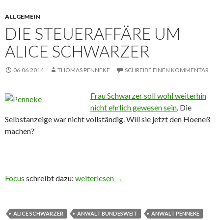
ALLGEMEIN
DIE STEUERAFFÄRE UM
ALICE SCHWARZER
06.06.2014
THOMAS PENNEKE
SCHREIBE EINEN KOMMENTAR
Frau Schwarzer soll wohl weiterhin
nicht ehrlich gewesen sein
. Die
Selbstanzeige war nicht vollständig. Will sie jetzt den Hoeneß
machen?
Focus
schreibt dazu:
Die Steueraffäre um Alice Schwarzer
weiterlesen
→
ALICE SCHWARZER
ANWALT BUNDESWEIT
ANWALT PENNEKE