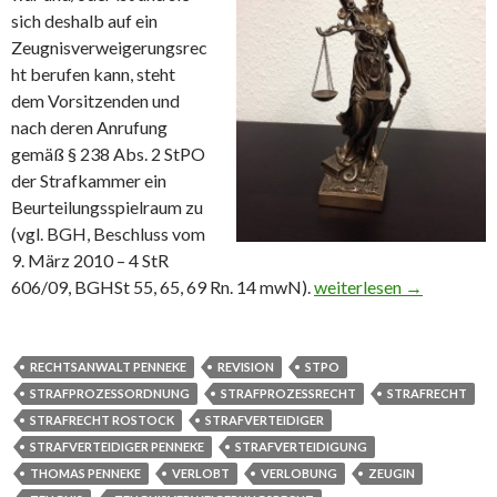
sich deshalb auf ein
Zeugnisverweigerungsrec
ht berufen kann, steht
dem Vorsitzenden und
nach deren Anrufung
gemäß § 238 Abs. 2 StPO
der Strafkammer ein
Beurteilungsspielraum zu
(vgl. BGH, Beschluss vom
9. März 2010 – 4 StR
606/09, BGHSt 55, 65, 69 Rn. 14 mwN).
Zeugnisverweigerungsre
weiterlesen
→
RECHTSANWALT PENNEKE
REVISION
STPO
STRAFPROZESSORDNUNG
STRAFPROZESSRECHT
STRAFRECHT
STRAFRECHT ROSTOCK
STRAFVERTEIDIGER
STRAFVERTEIDIGER PENNEKE
STRAFVERTEIDIGUNG
THOMAS PENNEKE
VERLOBT
VERLOBUNG
ZEUGIN