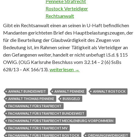
Gibt ein Rechtsanwalt einen an seinen in U-Haft befindlichen
Mandanten gerichteten Brief des Hauptbelastungszeugen, der
für die Beurteilung der Glaubwürdigkeit des Zeugen von
Bedeutung ist, im Rahmen seiner Tätigkeit als Verteidiger an
den Gefangenen weiter, handelt er nicht unbefugt i.S.d. § 115
OWiG. (OLG Karlsruhe Beschluss vom 3.2.14 – 2 (6) SsBs
628/13 – AK 166/13).
Weitergabe von Unterlagen an inhaftier
weiterlesen
→
ANWALT BUNDESWEIT
ANWALT PENNEKE
ANWALT ROSTOCK
ANWALT THOMAS PENNEKE
BUSSGELD
FACHANWALT FÜR STRAFRECHT
FACHANWALT FÜR STRAFRECHT BUNDESWEIT
FACHANWALT FÜR STRAFRECHT MECKLENBURG-VORPOMMERN
FACHANWALT FÜR STRAFRECHT MV
FACHANWALT FÜR STRAFRECHT ROSTOCK
ORDNUNGSWIDRIGKEIT