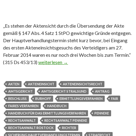
„Es stehen der Aktensicht durch die Übersendung der Akte
gemäß § 147 Abs. 4 Satz 1 StPO gewichtige Gründe entgegen.
Der Hauptverhandlungstermin steht kurz bevor, bei Eingang
des ersten Akteneinsichtsgesuchs des Verteidigers am 27.
Februar 2014 waren es nur noch drei Wochen bis zum Termin.“
(315 Ds 453/13)
Amtsgericht Stralsund verwehrt Akteneinsicht –
weiterlesen
→
AKTEN
AKTENEINSICHT
AKTENEINSICHTSRECHT
AMTSGERICHT
AMTSGERICHT STRALSUND
ANTRAG
BESCHLUSS
BURHOFF
ERMITTLUNGSVERFAHREN
FAIR
FAIRES VERFAHREN
HANDBUCH
HANDBUCH FÜR DAS ERMITTLUNGSVERFAHREN
PENNEKE
RECHTSANWALT
RECHTSANWALT PENNEKE
RECHTSANWALT ROSTOCK
RICHTER
SICHERUNG HAUPTVERHANDLUNGSTERMIN
STRAFRECHT