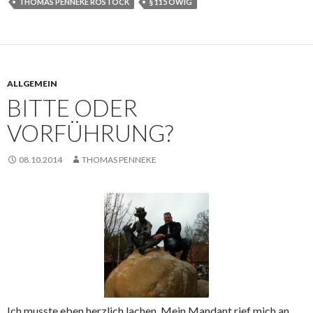
THOMAS PENNEKE ROSTOCK
§ 115 OWIG
ALLGEMEIN
BITTE ODER
VORFÜHRUNG?
08.10.2014
THOMAS PENNEKE
Ich musste eben herzlich lachen. Mein Mandant rief mich an