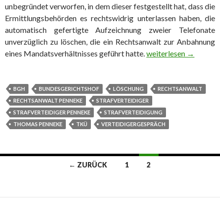
unbegründet verworfen, in dem dieser festgestellt hat, dass die
Ermittlungsbehörden es rechtswidrig unterlassen haben, die
automatisch gefertigte Aufzeichnung zweier Telefonate
unverzüglich zu löschen, die ein Rechtsanwalt zur Anbahnung
eines Mandatsverhältnisses geführt hatte.
BGH: Unverzügliche 
weiterlesen
→
BGH
BUNDESGERICHTSHOF
LÖSCHUNG
RECHTSANWALT
RECHTSANWALT PENNEKE
STRAFVERTEIDIGER
STRAFVERTEIDIGER PENNEKE
STRAFVERTEIDIGUNG
THOMAS PENNEKE
TKÜ
VERTEIDIGERGESPRÄCH
← ZURÜCK
1
2
Beitrags-
Navigation