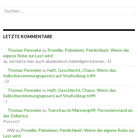
e
S
g
u
o
c
r
h
i
e
e
LETZTE KOMMENTARE
n
n
n
a
Thomas Penneke
zu
Promille, Pöbeleien, Peinlichkeit: Wenn die
c
eigene Robe zur Last wird
h
Ja, sie hätte hier auch akademisch beleidigen können :-D
:
Thomas Penneke
zu
Haft, Geschlecht, Chaos: Wenn das
Selbstbestimmungsgesetz auf Strafvollzug trifft
:-D
Thomas Penneke
zu
Haft, Geschlecht, Chaos: Wenn das
Selbstbestimmungsgesetz auf Strafvollzug trifft
:-)
Thomas Penneke
zu
Transfrau im Männergriff: Personenstand an
der Zellentür
Pssssst!
NW
zu
Promille, Pöbeleien, Peinlichkeit: Wenn die eigene Robe zur
Last wird