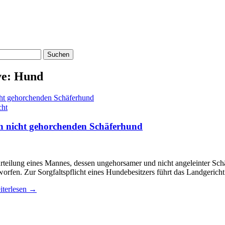
ve: Hund
cht
h nicht gehorchenden Schäferhund
ei­lung eines Man­nes, des­sen un­ge­hor­sa­mer und nicht an­ge­lein­ter Sch
g verworfen. Zur Sorgfaltspflicht eines Hundebesitzers führt das Landgeri
terlesen
→