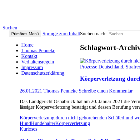
Thomas Penneke
Suchen
Springe zum Inhalt
Suchen nach:
Primäres Menü
Home
Schlagwort-Archi
Thomas Penneke
Kontakt
Verhaltensregeln
Prozesse Deutschland
,
Strafre
Impressum
Datenschutzerklärung
Körperverletzung durc
26.01.2021
Thomas Penneke
Schreibe einen Kommentar
Das Land­ge­richt Os­na­brück hat am 20. Januar 2021 die Ver­ur­t
läs­si­ger Kör­per­ver­let­zung be­stä­tigt und dessen Berufun
Körperverletzung durch nicht gehorchenden Schäferhund
wei
Hund
Hundehalter
Körperverletzung
Kurioses