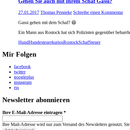
Gehen Sie auch mit Ihrem Schaf Gassi?
27.01.2017
Thomas Penneke
Schreibe einen Kommentar
Gassi gehen mit dem Schaf?
😆
Ein Mann aus Rostock hat sich Polizisten gegenüber beharrli
Hund
Hundesteuer
kurios
Rostock
Schaf
Steuer
Mir Folgen
facebook
twitter
googleplus
instagram
rss
Newsletter abonnieren
Ihre E-Mail-Adresse eintragen
*
Ihre Mail-Adresse wird nur zum Versand des Newsletters genutzt. Sie