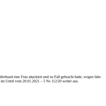
ä­fer­hund eine Frau at­ta­ckiert und zu Fall ge­bracht hatte, wegen fahr­
cht im Urteil vom 20.01.2021 – 5 Ns 112/20 weiter aus.