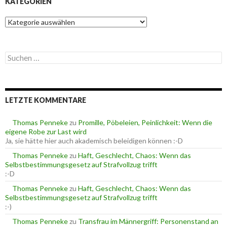
KATEGORIEN
K
a
t
e
S
g
u
o
c
r
h
i
e
e
LETZTE KOMMENTARE
n
n
n
a
Thomas Penneke
zu
Promille, Pöbeleien, Peinlichkeit: Wenn die
c
eigene Robe zur Last wird
h
Ja, sie hätte hier auch akademisch beleidigen können :-D
:
Thomas Penneke
zu
Haft, Geschlecht, Chaos: Wenn das
Selbstbestimmungsgesetz auf Strafvollzug trifft
:-D
Thomas Penneke
zu
Haft, Geschlecht, Chaos: Wenn das
Selbstbestimmungsgesetz auf Strafvollzug trifft
:-)
Thomas Penneke
zu
Transfrau im Männergriff: Personenstand an