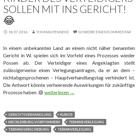
SOLLEN MIT INS GERICHT!
😂
18.07.2016
THOMAS PENNEKE
SCHREIBE EINEN KOMMENTAR
In einem unbekannten Land an einem nicht näher benannten
Gericht in W. spielen sich im Vorfeld eines Prozesses wieder
Possen ab. Der Verteidiger eines Angeklagten stellt
zulässigerweise einen Verlegungsantrages, da er an dem –
nichtabgesprochenen – Hauptverhandlungstag verhindert ist.
Die Antwort könnte verheerende Auswirkungen für zukünftige
Prozesse haben. 😄
Kinder des Verteidigers sollen mit ins Gerich
weiterlesen
→
GERICHTSVERHANDLUNG
KURIOS
MECKLENBURG-VORPOMMERN
TERMINSVERLEGUNG
TERMINSVERSCHIEBUNG
TERMINVERLEGUNG