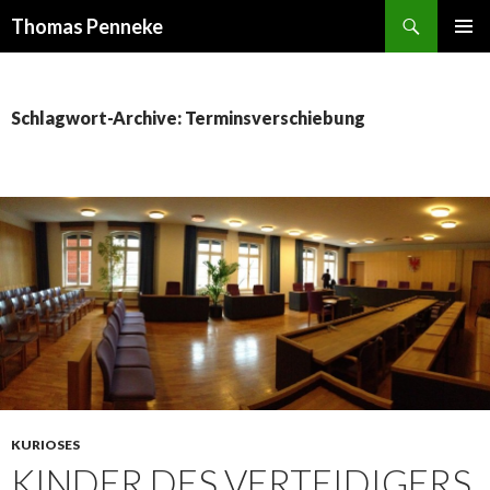
Suchen
Thomas Penneke
SPRINGE
PRIMÄR
ZUM
MENÜ
INHALT
Schlagwort-Archive: Terminsverschiebung
KURIOSES
KINDER DES VERTEIDIGERS