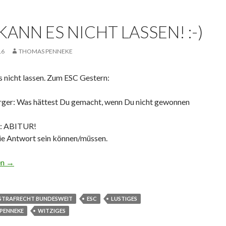
KANN ES NICHT LASSEN! :-)
16
THOMAS PENNEKE
s nicht lassen. Zum ESC Gestern:
ger: Was hättest Du gemacht, wenn Du nicht gewonnen
e: ABITUR!
die Antwort sein können/müssen.
s nicht lassen! 🙂
en
→
STRAFRECHT BUNDESWEIT
ESC
LUSTIGES
PENNEKE
WITZIGES