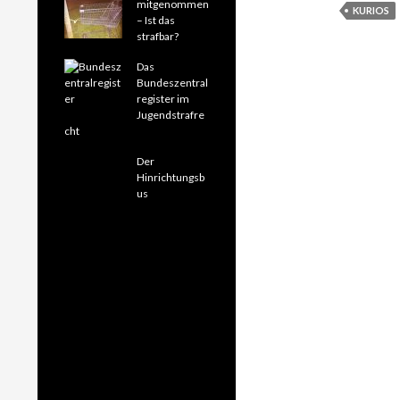
mitgenommen
KURIOS
– Ist das
strafbar?
Das
Bundeszentral
register im
Jugendstrafre
cht
Der
Hinrichtungsb
us