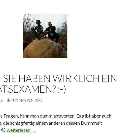
 SIE HABEN WIRKLICH EIN
TSEXAMEN? :-)
16
THOMAS PENNEKE
 Fragen, kann man dumm antworten. Es gibt aber auch
, die schlagfertig einem anderen dessen Dummheit
. 😉
Und Sie haben wirklich ein Staatsexamen? 🙂
weiterlesen
→