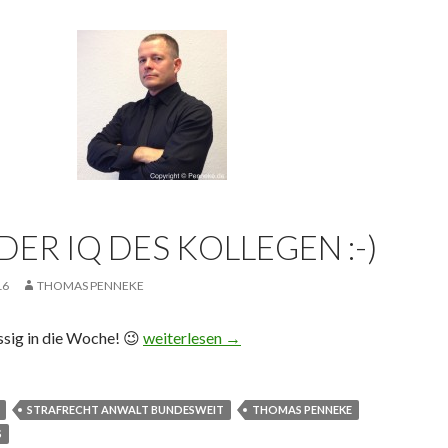
 DER IQ DES KOLLEGEN :-)
16
THOMAS PENNEKE
ssig in die Woche! 😉
Tja, der IQ des Kollegen 🙂
weiterlesen
→
STRAFRECHT ANWALT BUNDESWEIT
THOMAS PENNEKE
S