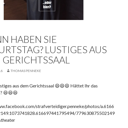
N HABEN SIE
URTSTAG? LUSTIGES AUS
 GERICHTSSAAL
16
THOMAS PENNEKE
stiges aus dem Gerichtssaal 😄😄😄 Hättet Ihr das
? 😆😆😆
ww.facebook.com/strafverteidiger.penneke/photos/a.6166
149.1073741828.616697441795494/779630875502149
theater