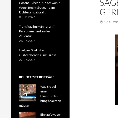
SAG
Corona, Kirche, Kindeswohl?
Wenn Rechtsbeugung am
GER
Richteramt abprallt
03.08.2026
17.10.20
Transfrau im Männergriff:
Personenstand an der
Zellentür
28.07.2026
Heiliges Spektakel,
ausbrechendes Luxusross
27.07.2026
BELIEBTESTE BEITRÄGE
Was Sie bei
einer
Hausdurchsuc
hung beachten
müssen
Einkaufswagen