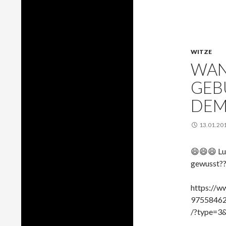
WITZE
WAN
GEB
DEM
13.01.20
😄😄😄 Lu
gewusst??
https://w
97558462
/?type=3&