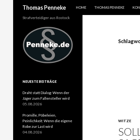
SPRINGE ZUM INHALT
Suchen
Thomas Penneke
HOME
THOMAS PENNEKE
KON
Strafverteidiger aus Rostock
Schlagwo
NEUESTE BEITRÄGE
Draht statt Dialog: Wenn der
Jäger zum Fallensteller wird
05.08.2026
Promille, Pöbeleien,
Peinlichkeit: Wenn die eigene
WITZE
Robe zur Last wird
SOL
04.08.2026