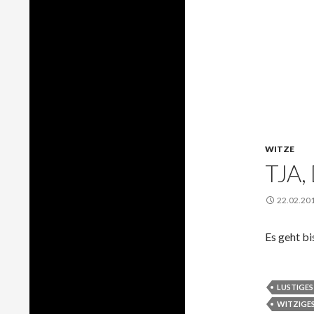
WITZE
TJA,
22.02.20
Es geht bi
LUSTIGES
WITZIGE