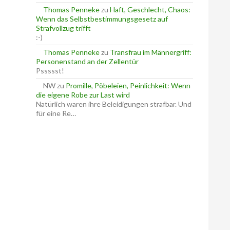
Thomas Penneke
zu
Haft, Geschlecht, Chaos:
Wenn das Selbstbestimmungsgesetz auf
Strafvollzug trifft
:-)
Thomas Penneke
zu
Transfrau im Männergriff:
Personenstand an der Zellentür
Pssssst!
NW
zu
Promille, Pöbeleien, Peinlichkeit: Wenn
die eigene Robe zur Last wird
Natürlich waren ihre Beleidigungen strafbar. Und
für eine Re…