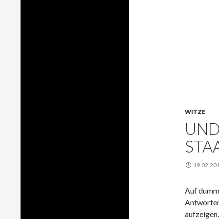
WITZE
UND
STAA
19.02.20
Auf dumme
Antworten
aufzeigen