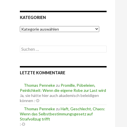
KATEGORIEN
K
a
t
e
S
g
u
o
c
r
h
i
e
e
LETZTE KOMMENTARE
n
n
n
a
Thomas Penneke
zu
Promille, Pöbeleien,
c
Peinlichkeit: Wenn die eigene Robe zur Last wird
h
Ja, sie hätte hier auch akademisch beleidigen
:
können :-D
Thomas Penneke
zu
Haft, Geschlecht, Chaos:
Wenn das Selbstbestimmungsgesetz auf
Strafvollzug trifft
:-D