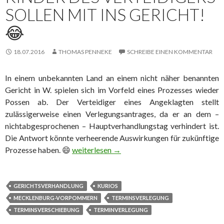
SOLLEN MIT INS GERICHT!
😂
18.07.2016
THOMAS PENNEKE
SCHREIBE EINEN KOMMENTAR
In einem unbekannten Land an einem nicht näher benannten
Gericht in W. spielen sich im Vorfeld eines Prozesses wieder
Possen ab. Der Verteidiger eines Angeklagten stellt
zulässigerweise einen Verlegungsantrages, da er an dem –
nichtabgesprochenen – Hauptverhandlungstag verhindert ist.
Die Antwort könnte verheerende Auswirkungen für zukünftige
Prozesse haben. 😄
Kinder des Verteidigers sollen mit ins Gerich
weiterlesen
→
GERICHTSVERHANDLUNG
KURIOS
MECKLENBURG-VORPOMMERN
TERMINSVERLEGUNG
TERMINSVERSCHIEBUNG
TERMINVERLEGUNG