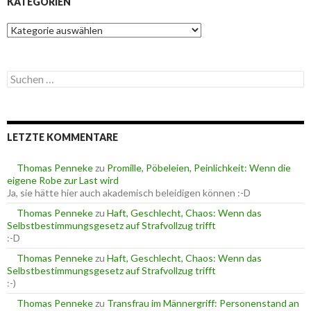
KATEGORIEN
K
a
t
e
S
g
u
o
c
r
h
i
e
e
LETZTE KOMMENTARE
n
n
n
a
Thomas Penneke
zu
Promille, Pöbeleien, Peinlichkeit: Wenn die
c
eigene Robe zur Last wird
h
Ja, sie hätte hier auch akademisch beleidigen können :-D
:
Thomas Penneke
zu
Haft, Geschlecht, Chaos: Wenn das
Selbstbestimmungsgesetz auf Strafvollzug trifft
:-D
Thomas Penneke
zu
Haft, Geschlecht, Chaos: Wenn das
Selbstbestimmungsgesetz auf Strafvollzug trifft
:-)
Thomas Penneke
zu
Transfrau im Männergriff: Personenstand an