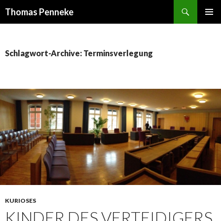
Suchen
Thomas Penneke
SPRINGE
PRIMÄR
ZUM
MENÜ
INHALT
Schlagwort-Archive: Terminsverlegung
KURIOSES
KINDER DES VERTEIDIGERS