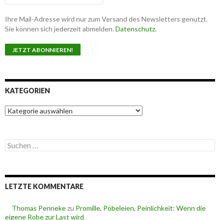
Ihre Mail-Adresse wird nur zum Versand des Newsletters genutzt.
Sie können sich jederzeit abmelden.
Datenschutz
.
KATEGORIEN
K
a
t
e
S
g
u
o
c
r
h
i
e
e
LETZTE KOMMENTARE
n
n
n
a
Thomas Penneke
zu
Promille, Pöbeleien, Peinlichkeit: Wenn die
c
eigene Robe zur Last wird