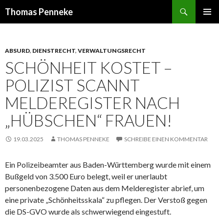
Suchen
Thomas Penneke
SPRINGE
PRIMÄR
ZUM
MENÜ
INHALT
ABSURD
,
DIENSTRECHT
,
VERWALTUNGSRECHT
SCHÖNHEIT KOSTET –
POLIZIST SCANNT
MELDEREGISTER NACH
„HÜBSCHEN“ FRAUEN!
19.03.2025
THOMAS PENNEKE
SCHREIBE EINEN KOMMENTAR
Ein Polizeibeamter aus Baden-Württemberg wurde mit einem
Bußgeld von 3.500 Euro belegt, weil er unerlaubt
personenbezogene Daten aus dem Melderegister abrief, um
eine private „Schönheitsskala“ zu pflegen. Der Verstoß gegen
die DS-GVO wurde als schwerwiegend eingestuft.