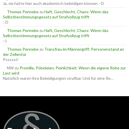
h
Ja, sie hätte hier auch akademisch beleidigen können :-D
:
Thomas Penneke
zu
Haft, Geschlecht, Chaos: Wenn das
Selbstbestimmungsgesetz auf Strafvollzug trifft
:-D
Thomas Penneke
zu
Haft, Geschlecht, Chaos: Wenn das
Selbstbestimmungsgesetz auf Strafvollzug trifft
:-)
Thomas Penneke
zu
Transfrau im Männergriff: Personenstand an
der Zellentür
Pssssst!
NW
zu
Promille, Pöbeleien, Peinlichkeit: Wenn die eigene Robe zur
Last wird
Natürlich waren ihre Beleidigungen strafbar. Und für eine Re…