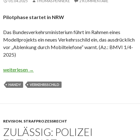
01.04.2025
THOMAS PENNEKE
2 KOMMENTARE
Pilotphase startet in NRW
Das Bundesverkehrsministerium führt im Rahmen eines
Modellprojekts ein neues Verkehrsschild ein, das ausdrücklich
vor „Ablenkung durch Mobiltelefone“ warnt. (Az.: BMVI 1/4-
2025)
Neues Verkehrsschild „Achtung Handy!“ kommt
weiterlesen
→
HANDY
VERKEHRSSCHILD
REVISION
,
STRAFPROZESSRECHT
ZULÄSSIG: POLIZEI