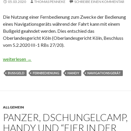
05.03.2020
THOMAS PENNEKE
SCHREIBE EINEN KOMMENTAR
Die Nutzung einer Fernbedienung zum Zwecke der Bedienung
eines Navigationsgeräts während der Fahrt kann mit einem
Bußgeld geahndet werden. Dies entschied das
Oberlandesgericht Köln (Oberlandesgericht Köln, Beschluss
vom 5.2.2020 III-1 RBs 27/20).
Bußgeld wegen Nutzung einer Fernbedienung im Auto
weiterlesen
→
BUSSGELD
FERNBEDIENUNG
HANDY
NAVIGATIONSGERÄT
ALLGEMEIN
PANZER, DSCHUNGELCAMP,
HANDY UND “EIER IN DER