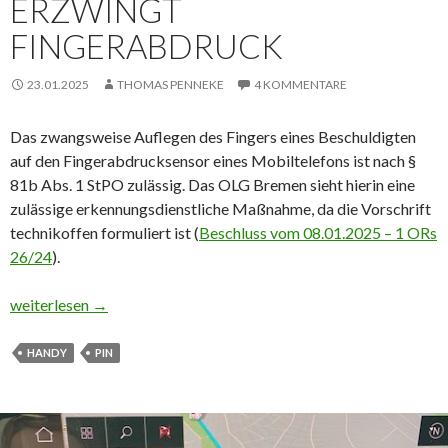
ERZWINGT
FINGERABDRUCK
23.01.2025
THOMAS PENNEKE
4 KOMMENTARE
Das zwangsweise Auflegen des Fingers eines Beschuldigten
auf den Fingerabdrucksensor eines Mobiltelefons ist nach §
81b Abs. 1 StPO zulässig. Das OLG Bremen sieht hierin eine
zulässige erkennungsdienstliche Maßnahme, da die Vorschrift
technikoffen formuliert ist (
Beschluss vom 08.01.2025 – 1 ORs
26/24
).
Zulässig: Polizei erzwingt Fingerabdruck
weiterlesen
→
HANDY
PIN