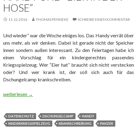
HOSE”
11.12.2016
THOMAS PENNEKE
SCHREIBE EINEN KOMMENTAR
Und wieder” war die Woche einiges los. Das Handy verrät über
uns mehr, als wir denken. Dabei ist gerade nicht der Speicher
innen sondern außen interessant. Zu den Feiertagen habe ich
einen Vorschlag für ein kindergerechtes passendes
Kriegsspielzeug. Wer “Eier hat” braucht sich nicht verstecken
oder? Und wer krank ist, der soll sich auch für das
Dschungelcamp krankschreiben.
Panzer, Dschungelcamp, Handy und “Eier in der Hose”
weiterlesen
→
DATENSCHUTZ
DSCHUNGELCAMP
HANDY
KINDERKRIEGSSPIELZEUG
KRANKSCHREIBUNG
PANZER