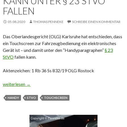
KANN UNTER § 23 STVO
FALLEN
05.08.2020
THOMAS PENNEKE
SCHREIBE EINEN KOMMENTAR
Das Oberlandesgericht (OLG) Karlsruhe hat entschieden, dass
ein Touchscreen zur Fahrzeugbedienung ein elektronisches
Gerät ist – und damit unter den “Handyparagraphen”
§ 23
StVO
fallen kann.
Aktenzeichen: 1 Rb 36 Ss 832/19 OLG Rostock
Achtung: Touchscreennutzung kann unter § 23 StVO fallen
weiterlesen
→
HANDY
STVO
TOUCHSCREEN