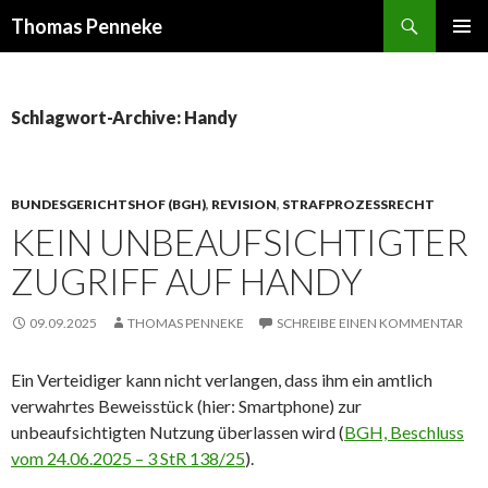
Suchen
Thomas Penneke
SPRINGE
PRIMÄR
ZUM
MENÜ
INHALT
Schlagwort-Archive: Handy
BUNDESGERICHTSHOF (BGH)
,
REVISION
,
STRAFPROZESSRECHT
KEIN UNBEAUFSICHTIGTER
ZUGRIFF AUF HANDY
09.09.2025
THOMAS PENNEKE
SCHREIBE EINEN KOMMENTAR
Ein Verteidiger kann nicht verlangen, dass ihm ein amtlich
verwahrtes Beweisstück (hier: Smartphone) zur
unbeaufsichtigten Nutzung überlassen wird (
BGH, Beschluss
vom 24.06.2025 – 3 StR 138/25
).