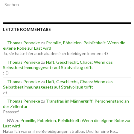
S
g
u
o
c
r
h
i
e
e
LETZTE KOMMENTARE
n
n
n
a
Thomas Penneke
zu
Promille, Pöbeleien, Peinlichkeit: Wenn die
c
eigene Robe zur Last wird
h
Ja, sie hätte hier auch akademisch beleidigen können :-D
:
Thomas Penneke
zu
Haft, Geschlecht, Chaos: Wenn das
Selbstbestimmungsgesetz auf Strafvollzug trifft
:-D
Thomas Penneke
zu
Haft, Geschlecht, Chaos: Wenn das
Selbstbestimmungsgesetz auf Strafvollzug trifft
:-)
Thomas Penneke
zu
Transfrau im Männergriff: Personenstand an
der Zellentür
Pssssst!
NW
zu
Promille, Pöbeleien, Peinlichkeit: Wenn die eigene Robe zur
Last wird
Natürlich waren ihre Beleidigungen strafbar. Und für eine Re…