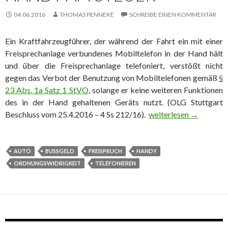
04.06.2016
THOMAS PENNEKE
SCHREIBE EINEN KOMMENTAR
Ein Kraftfahrzeugführer, der während der Fahrt ein mit einer
Freisprechanlage verbundenes Mobiltelefon in der Hand hält
und über die Freisprechanlage telefoniert, verstößt nicht
gegen das Verbot der Benutzung von Mobiltelefonen gemäß
§
23 Abs. 1a Satz 1 StVO
, solange er keine weiteren Funktionen
des in der Hand gehaltenen Geräts nutzt. (OLG Stuttgart
Beschluss vom 25.4.2016 – 4 Ss 212/16).
Neue Entscheidung zu
weiterlesen
→
AUTO
BUSSGELD
FREISPRUCH
HANDY
ORDNUNGSWIDRIGKEIT
TELEFONIEREN