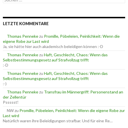
u
o
c
r
h
i
e
e
LETZTE KOMMENTARE
n
n
n
a
Thomas Penneke
zu
Promille, Pöbeleien, Peinlichkeit: Wenn die
c
eigene Robe zur Last wird
h
Ja, sie hätte hier auch akademisch beleidigen können :-D
:
Thomas Penneke
zu
Haft, Geschlecht, Chaos: Wenn das
Selbstbestimmungsgesetz auf Strafvollzug trifft
:-D
Thomas Penneke
zu
Haft, Geschlecht, Chaos: Wenn das
Selbstbestimmungsgesetz auf Strafvollzug trifft
:-)
Thomas Penneke
zu
Transfrau im Männergriff: Personenstand an
der Zellentür
Pssssst!
NW
zu
Promille, Pöbeleien, Peinlichkeit: Wenn die eigene Robe zur
Last wird
Natürlich waren ihre Beleidigungen strafbar. Und für eine Re…