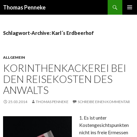
Suchen
Thomas Penneke
SPRINGE
PRIMÄR
ZUM
MENÜ
INHALT
Schlagwort-Archive: Karl´s Erdbeerhof
ALLGEMEIN
KORINTHENKACKEREI BEI
DEN REISEKOSTEN DES
ANWALTS
25.03.2014
THOMAS PENNEKE
SCHREIBE EINEN KOMMENTAR
1. Es ist unter
Kostengesichtspunkten
nicht ins freie Ermessen