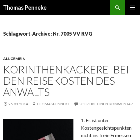
Suchen
Thomas Penneke
SPRINGE
PRIMÄR
ZUM
MENÜ
INHALT
Schlagwort-Archive: Nr. 7005 VV RVG
ALLGEMEIN
KORINTHENKACKEREI BEI
DEN REISEKOSTEN DES
ANWALTS
25.03.2014
THOMAS PENNEKE
SCHREIBE EINEN KOMMENTAR
1. Es ist unter
Kostengesichtspunkten
nicht ins freie Ermessen