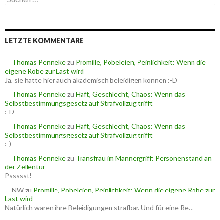
u
o
c
r
h
i
e
e
LETZTE KOMMENTARE
n
n
n
a
Thomas Penneke
zu
Promille, Pöbeleien, Peinlichkeit: Wenn die
c
eigene Robe zur Last wird
h
Ja, sie hätte hier auch akademisch beleidigen können :-D
:
Thomas Penneke
zu
Haft, Geschlecht, Chaos: Wenn das
Selbstbestimmungsgesetz auf Strafvollzug trifft
:-D
Thomas Penneke
zu
Haft, Geschlecht, Chaos: Wenn das
Selbstbestimmungsgesetz auf Strafvollzug trifft
:-)
Thomas Penneke
zu
Transfrau im Männergriff: Personenstand an
der Zellentür
Pssssst!
NW
zu
Promille, Pöbeleien, Peinlichkeit: Wenn die eigene Robe zur
Last wird
Natürlich waren ihre Beleidigungen strafbar. Und für eine Re…