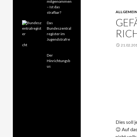
mitgenommen
– Ist das
ALLGEMEI
strafbar?
GEF
Das
Bundeszentral
RIC
register im
Jugendstrafre
cht
21.02.20
Der
Hinrichtungsb
us
Dies soll 
😉 Auf da
nicht voll