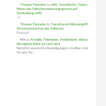
Thomas Penneke
zu
Haft, Geschlecht, Chaos:
Wenn das Selbstbestimmungsgesetz auf
Strafvollzug trifft
:-)
Thomas Penneke
zu
Transfrau im Männergriff:
Personenstand an der Zellentür
Pssssst!
NW
zu
Promille, Pöbeleien, Peinlichkeit: Wenn
die eigene Robe zur Last wird
Natürlich waren ihre Beleidigungen strafbar. Und
für eine Re…