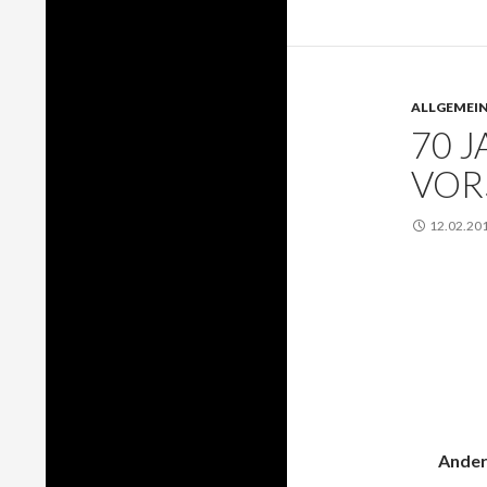
ALLGEMEI
70 
VOR
12.02.20
Ander