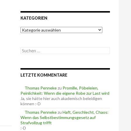
KATEGORIEN
K
a
t
e
S
g
u
o
c
r
h
i
e
e
LETZTE KOMMENTARE
n
n
n
a
Thomas Penneke
zu
Promille, Pöbeleien,
c
Peinlichkeit: Wenn die eigene Robe zur Last wird
h
Ja, sie hätte hier auch akademisch beleidigen
:
können :-D
Thomas Penneke
zu
Haft, Geschlecht, Chaos:
Wenn das Selbstbestimmungsgesetz auf
Strafvollzug trifft
:-D