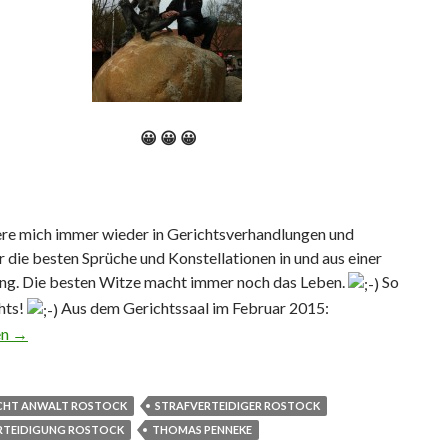
😀 😀 😀
ere mich immer wieder in Gerichtsverhandlungen und
r die besten Sprüche und Konstellationen in und aus einer
ng. Die besten Witze macht immer noch das Leben.
So
hts!
Aus dem Gerichtssaal im Februar 2015:
aus dem Gerichtssaal Februar 2015
en
→
CHT ANWALT ROSTOCK
STRAFVERTEIDIGER ROSTOCK
RTEIDIGUNG ROSTOCK
THOMAS PENNEKE