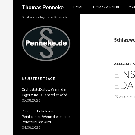
SPRINGE ZUM INHALT
Suchen
Thomas Penneke
HOME
THOMAS PENNEKE
KON
Strafverteidiger aus Rostock
Schlagwo
ALLGEMEI
EIN
NEUESTE BEITRÄGE
EDA
Draht statt Dialog: Wenn der
Jäger zum Fallensteller wird
24.02.20
05.08.2026
Promille, Pöbeleien,
Peinlichkeit: Wenn die eigene
Robe zur Last wird
04.08.2026