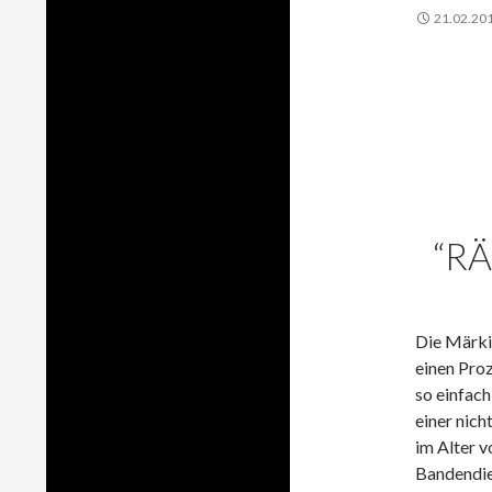
21.02.20
“R
Die Märki
einen Proz
so einfac
einer nich
im Alter v
Bandendie