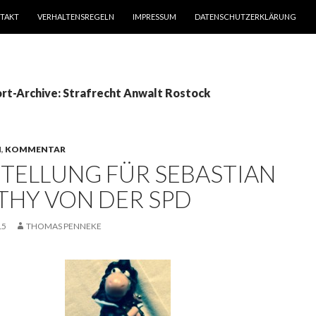
TAKT
VERHALTENSREGELN
IMPRESSUM
DATENSCHUTZERKLÄRUNG
rt-Archive: Strafrecht Anwalt Rostock
N
,
KOMMENTAR
STELLUNG FÜR SEBASTIAN
THY VON DER SPD
15
THOMAS PENNEKE