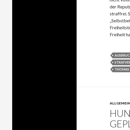
der Repub
straffrei
„Selbstbef
Freiheitst
Freiheit h
AUSBRUC
STRAFVE
THOMAS 
ALLGEMEI
HUN
GEP