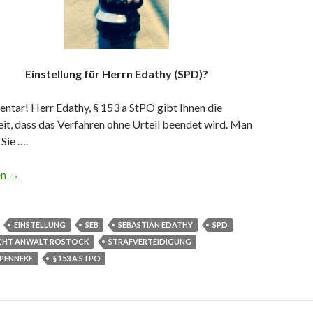
Einstellung für Herrn Edathy (SPD)?
ntar! Herr Edathy, § 153 a StPO gibt Ihnen die
it, dass das Verfahren ohne Urteil beendet wird. Man
Sie ….
g für Sebastian Edathy von der SPD
en
→
EINSTELLUNG
SEB
SEBASTIAN EDATHY
SPD
CHT ANWALT ROSTOCK
STRAFVERTEIDIGUNG
PENNEKE
§ 153 A STPO