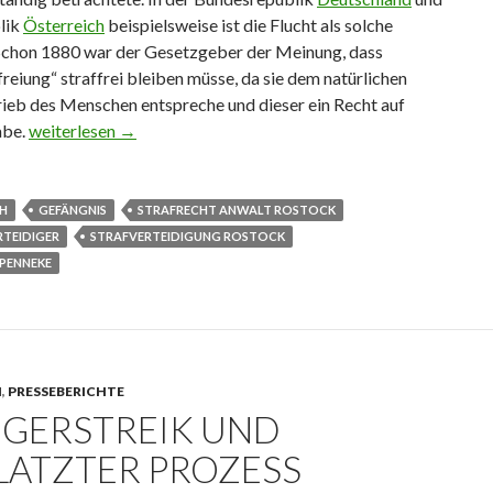
lik
Österreich
beispielsweise ist die Flucht als solche
. Schon 1880 war der Gesetzgeber der Meinung, dass
reiung“ straffrei bleiben müsse, da sie dem natürlichen
rieb des Menschen entspreche und dieser ein Recht auf
abe.
Gefängnisausbruch richtig gemacht
weiterlesen
→
H
GEFÄNGNIS
STRAFRECHT ANWALT ROSTOCK
RTEIDIGER
STRAFVERTEIDIGUNG ROSTOCK
PENNEKE
N
,
PRESSEBERICHTE
GERSTREIK UND
LATZTER PROZESS