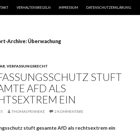
TAKT
VERHALTENSREGELN
IMPRESSUM
DATENSCHUTZERKLÄRUNG
rt-Archive: Überwachung
AR
,
VERFASSUNGSRECHT
FASSUNGSSCHUTZ STUFT
AMTE AFD ALS
HTSEXTREM EIN
25
THOMAS PENNEKE
2 KOMMENTARE
ngsschutz stuft gesamte AfD als rechtsextrem ein