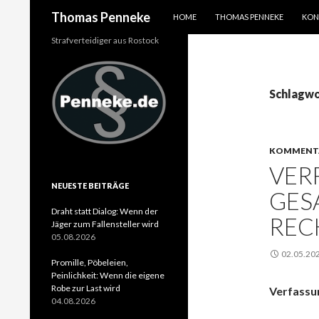
SPRINGE ZUM INHALT
Suchen
Thomas Penneke
HOME
THOMAS PENNEKE
KON
Strafverteidiger aus Rostock
Schlagwo
KOMMENT
VER
NEUESTE BEITRÄGE
GES
Draht statt Dialog: Wenn der
REC
Jäger zum Fallensteller wird
05.08.2026
02.05.20
Promille, Pöbeleien,
Peinlichkeit: Wenn die eigene
Robe zur Last wird
Verfassu
04.08.2026