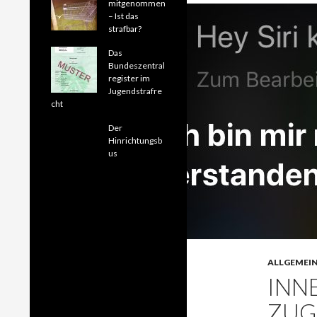
mitgenommen
– Ist das
strafbar?
Das
Bundeszentral
register im
Jugendstrafre
cht
Der
Hinrichtungsb
us
ALLGEMEI
INN
ZUGR