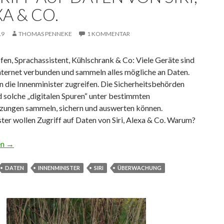
A & CO.
19
THOMAS PENNEKE
1 KOMMENTAR
en, Sprachassistent, Kühlschrank & Co: Viele Geräte sind
nternet verbunden und sammeln alles mögliche an Daten.
 die Innenminister zugreifen. Die Sicherheitsbehörden
d solche „digitalen Spuren“ unter bestimmten
zungen sammeln, sichern und auswerten können.
ter wollen Zugriff auf Daten von Siri, Alexa & Co. Warum?
ter wollen Zugriff auf Daten von Siri, Alexa & Co.
en
→
DATEN
INNENMINISTER
SIRI
ÜBERWACHUNG