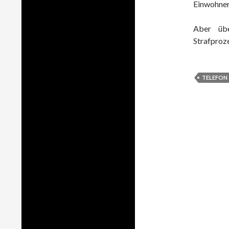
Einwohnerz
Aber üb
Strafproz
TELEFON