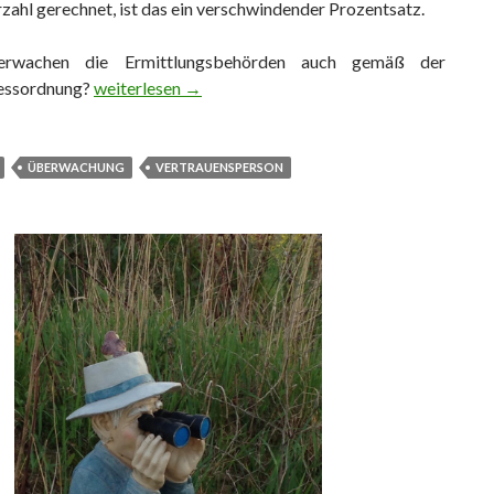
ahl gerechnet, ist das ein verschwindender Prozentsatz.
erwachen die Ermittlungsbehörden auch gemäß der
essordnung?
Ist die Vertrauensperson vielleicht auch ein abgehört
weiterlesen
→
ÜBERWACHUNG
VERTRAUENSPERSON