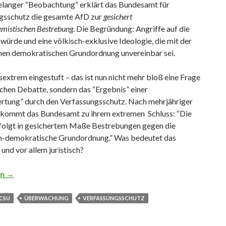
elanger “Beobachtung” erklärt das Bundesamt für
gsschutz die gesamte AfD zur
gesichert
emistischen Bestrebung
. Die Begründung: Angriffe auf die
ürde und eine völkisch-exklusive Ideologie, die mit der
ichen demokratischen Grundordnung unvereinbar sei.
extrem eingestuft – das ist nun nicht mehr bloß eine Frage
schen Debatte, sondern das “Ergebnis” einer
tung” durch den Verfassungsschutz. Nach mehrjähriger
 kommt das Bundesamt zu ihrem extremen Schluss: “Die
rfolgt in gesichertem Maße Bestrebungen gegen die
ich-demokratische Grundordnung.” Was bedeutet das
– und vor allem juristisch?
gsschutz stuft gesamte AfD als rechtsextrem ein
en
→
CSU
ÜBERWACHUNG
VERFASSUNGSSCHUTZ