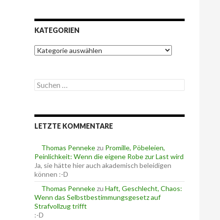
KATEGORIEN
K
a
t
e
S
g
u
o
c
r
h
i
e
e
LETZTE KOMMENTARE
n
n
n
a
Thomas Penneke
zu
Promille, Pöbeleien,
c
Peinlichkeit: Wenn die eigene Robe zur Last wird
h
Ja, sie hätte hier auch akademisch beleidigen
:
können :-D
Thomas Penneke
zu
Haft, Geschlecht, Chaos:
Wenn das Selbstbestimmungsgesetz auf
Strafvollzug trifft
:-D