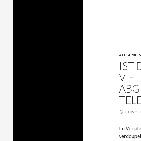
ALLGEMEI
IST
VIE
ABG
TEL
10.05.20
Im Vorjahr
verdoppel