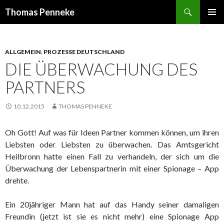
Suchen
Thomas Penneke
SPRINGE
PRIMÄR
ZUM
MENÜ
INHALT
ALLGEMEIN
,
PROZESSE DEUTSCHLAND
DIE ÜBERWACHUNG DES
PARTNERS
10.12.2015
THOMAS PENNEKE
Oh Gott! Auf was für Ideen Partner kommen können, um ihren
Liebsten oder Liebsten zu überwachen. Das Amtsgericht
Heilbronn hatte einen Fall zu verhandeln, der sich um die
Überwachung der Lebenspartnerin mit einer Spionage – App
drehte.
Ein 20jähriger Mann hat auf das Handy seiner damaligen
Freundin (jetzt ist sie es nicht mehr) eine Spionage App