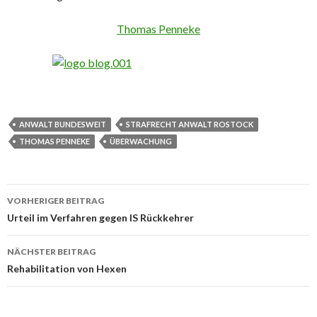
Thomas Penneke
ANWALT BUNDESWEIT
STRAFRECHT ANWALT ROSTOCK
THOMAS PENNEKE
ÜBERWACHUNG
VORHERIGER BEITRAG
Beitrags-
Urteil im Verfahren gegen IS Rückkehrer
Navigation
NÄCHSTER BEITRAG
Rehabilitation von Hexen