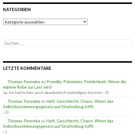
KATEGORIEN
K
a
t
e
S
g
u
o
c
r
h
i
e
e
LETZTE KOMMENTARE
n
n
n
a
Thomas Penneke
zu
Promille, Pöbeleien, Peinlichkeit: Wenn die
c
eigene Robe zur Last wird
h
Ja, sie hätte hier auch akademisch beleidigen können :-D
:
Thomas Penneke
zu
Haft, Geschlecht, Chaos: Wenn das
Selbstbestimmungsgesetz auf Strafvollzug trifft
:-D
Thomas Penneke
zu
Haft, Geschlecht, Chaos: Wenn das
Selbstbestimmungsgesetz auf Strafvollzug trifft
:-)