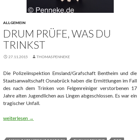
ALLGEMEIN
DRUM PRÜFE, WAS DU
TRINKST
27.11.2015
THOMAS PENNEKE
Die Polizeiinspektion Emsland/Grafschaft Bentheim und die
Staatsanwaltschaft Osnabrück haben die Ermittlungen im Fall
des nach dem Trinken von Felgenreiniger verstorbenen 17
Jahre alten Jugendlichen aus Lingen abgeschlossen. Es war ein
tragischer Unfall.
Drum prüfe, was Du trinkst
weiterlesen
→