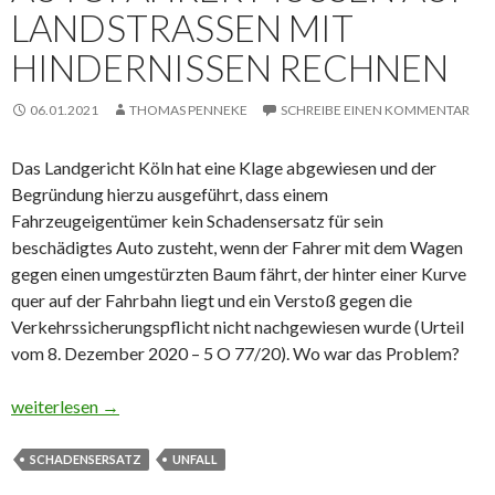
LANDSTRASSEN MIT H
INDERNISSEN RECHNEN
06.01.2021
THOMAS PENNEKE
SCHREIBE EINEN KOMMENTAR
Das Landgericht Köln hat eine Klage abgewiesen und der
Begründung hierzu ausgeführt, dass einem
Fahrzeugeigentümer kein Schadensersatz für sein
beschädigtes Auto zusteht, wenn der Fahrer mit dem Wagen
gegen einen umgestürzten Baum fährt, der hinter einer Kurve
quer auf der Fahrbahn liegt und ein Verstoß gegen die
Verkehrssicherungspflicht nicht nachgewiesen wurde (Urteil
vom 8. Dezember 2020 – 5 O 77/20). Wo war das Problem?
Autofahrer müssen auf Landstraßen mit Hindernissen rechnen
weiterlesen
→
SCHADENSERSATZ
UNFALL