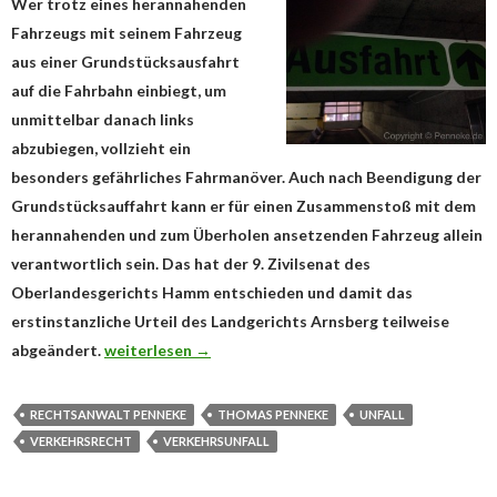
Wer trotz eines herannahenden
Fahrzeugs mit seinem Fahrzeug
aus einer Grundstücksausfahrt
auf die Fahrbahn einbiegt, um
unmittelbar danach links
abzubiegen, vollzieht ein
besonders gefährliches Fahrmanöver. Auch nach Beendigung der
Grundstücksauffahrt kann er für einen Zusammenstoß mit dem
herannahenden und zum Überholen ansetzenden Fahrzeug allein
verantwortlich sein. Das hat der 9. Zivilsenat des
Oberlandesgerichts Hamm entschieden und damit das
erstinstanzliche Urteil des Landgerichts Arnsberg teilweise
Grundstücksausfahrt mit anschließendem Linksabbieg
abgeändert.
weiterlesen
→
RECHTSANWALT PENNEKE
THOMAS PENNEKE
UNFALL
VERKEHRSRECHT
VERKEHRSUNFALL