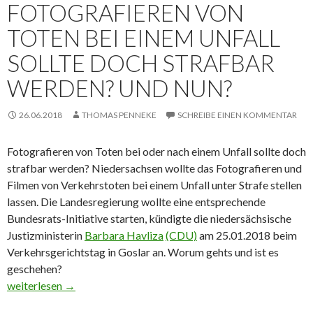
FOTOGRAFIEREN VON
TOTEN BEI EINEM UNFALL
SOLLTE DOCH STRAFBAR
WERDEN? UND NUN?
26.06.2018
THOMAS PENNEKE
SCHREIBE EINEN KOMMENTAR
Fotografieren von Toten bei oder nach einem Unfall sollte doch
strafbar werden?
Niedersachsen wollte das Fotografieren und
Filmen von Verkehrstoten bei einem Unfall unter Strafe stellen
lassen. Die Landesregierung wollte eine entsprechende
Bundesrats-Initiative starten, kündigte die niedersächsische
Justizministerin
Barbara Havliza
(CDU)
am 25.01.2018 beim
Verkehrsgerichtstag in Goslar an. Worum gehts und ist es
geschehen?
Fotografieren von Toten bei einem Unfall sollte doch strafbar 
weiterlesen
→