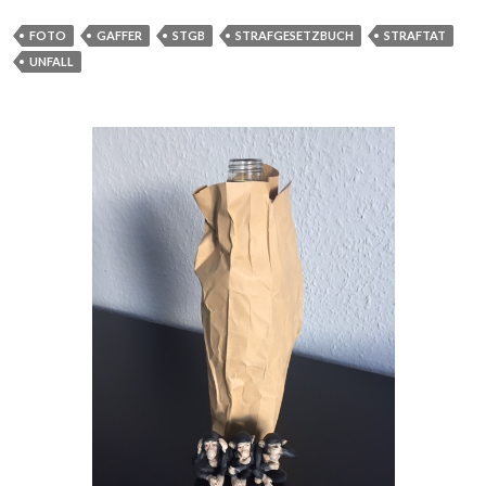
FOTO
GAFFER
STGB
STRAFGESETZBUCH
STRAFTAT
UNFALL