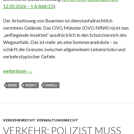
12.05.2026 – 1 A 868/22
).
Der Arbeitsweg von Beamten ist dienstunfallrechtlich
vermintes Gelände. Das OVG Münster (OVG NRW) rückt nun
„anfliegende Insekten“ ausdrücklich in den Schutzbereich des
Wegeunfalls. Das ist mehr als eine Sommeranekdote – es
schärft die Grenzen zwischen allgemeinem Lebensrisiko und
verkehrstypischer Gefahr.
Zusammenstoß mit Biene
weiterlesen
→
BIENE
INSEKT
UNFALL
VERKEHRSRECHT
,
VERWALTUNGSRECHT
VERKEHR: POLIZIST MUSS