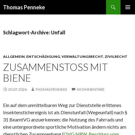
Suchen
Thomas Penneke
SPRINGE
PRIMÄR
ZUM
MENÜ
INHALT
Schlagwort-Archive: Unfall
ALLGEMEIN
,
ENTSCHÄDIGUNG
,
VERWALTUNGSRECHT
,
ZIVILRECHT
ZUSAMMENSTOSS MIT B
IENE
20.07.2026
THOMAS PENNEKE
4 KOMMENTARE
Ein auf dem unmittelbaren Weg zur Dienststelle erlittenes
Insektenstichereignis ist als Dienstunfall (Wegeunfall) nach §
31 BeamtVG anzuerkennen; die Nutzung des Fahrrads und
eine untergeordnete sportliche Motivation ändern nichts am
dienstlichen Zusammenhang (
OVG NRW, Beschluss vom