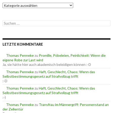
K
a
t
e
S
g
u
o
c
r
h
i
e
e
LETZTE KOMMENTARE
n
n
n
a
Thomas Penneke
zu
Promille, Pöbeleien, Peinlichkeit: Wenn die
c
eigene Robe zur Last wird
h
Ja, sie hätte hier auch akademisch beleidigen können :-D
:
Thomas Penneke
zu
Haft, Geschlecht, Chaos: Wenn das
Selbstbestimmungsgesetz auf Strafvollzug trifft
:-D
Thomas Penneke
zu
Haft, Geschlecht, Chaos: Wenn das
Selbstbestimmungsgesetz auf Strafvollzug trifft
:-)
Thomas Penneke
zu
Transfrau im Männergriff: Personenstand an
der Zellentür