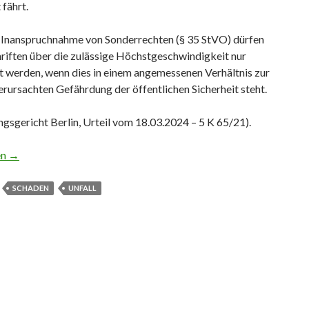
 fährt.
i Inanspruchnahme von Sonderrechten (§ 35 StVO) dürfen
riften über die zulässige Höchstgeschwindigkeit nur
t werden, wenn dies in einem angemessenen Verhältnis zur
rursachten Gefährdung der öffentlichen Sicherheit steht.
gsgericht Berlin, Urteil vom 18.03.2024 – 5 K 65/21).
olizist muss zahlen! Zu schnell zum Einsatzort
en
→
SCHADEN
UNFALL