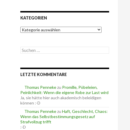
KATEGORIEN
K
a
t
e
S
g
u
o
c
r
h
i
e
e
LETZTE KOMMENTARE
n
n
n
a
Thomas Penneke
zu
Promille, Pöbeleien,
c
Peinlichkeit: Wenn die eigene Robe zur Last wird
h
Ja, sie hätte hier auch akademisch beleidigen
:
können :-D
Thomas Penneke
zu
Haft, Geschlecht, Chaos:
Wenn das Selbstbestimmungsgesetz auf
Strafvollzug trifft
:-D