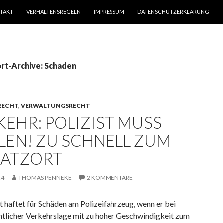
TAKT
VERHALTENSREGELN
IMPRESSUM
DATENSCHUTZERKLÄRUNG
rt-Archive: Schaden
RECHT
,
VERWALTUNGSRECHT
KEHR: POLIZIST MUSS
LEN! ZU SCHNELL ZUM
SATZORT
24
THOMAS PENNEKE
2 KOMMENTARE
st haftet für Schäden am Polizeifahrzeug, wenn er bei
htlicher Verkehrslage mit zu hoher Geschwindigkeit zum