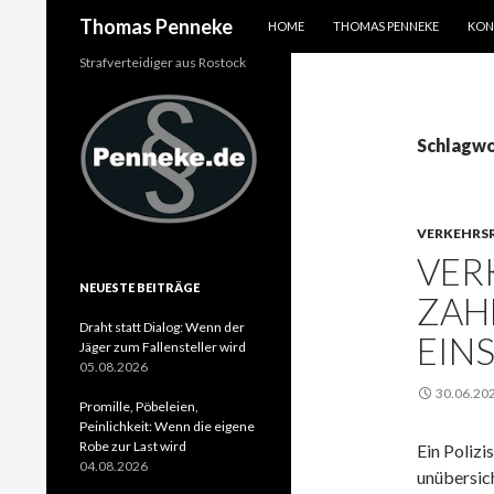
SPRINGE ZUM INHALT
Suchen
Thomas Penneke
HOME
THOMAS PENNEKE
KON
Strafverteidiger aus Rostock
Schlagwo
VERKEHRS
VER
NEUESTE BEITRÄGE
ZAH
Draht statt Dialog: Wenn der
EIN
Jäger zum Fallensteller wird
05.08.2026
30.06.20
Promille, Pöbeleien,
Peinlichkeit: Wenn die eigene
Robe zur Last wird
Ein Polizi
04.08.2026
unübersic