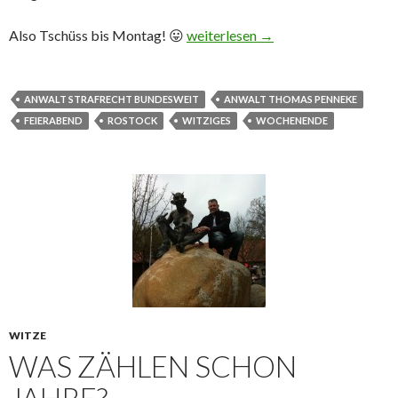
Also Tschüss bis Montag! 😛
Das Vergessen – wie praktisch 😉
weiterlesen
→
ANWALT STRAFRECHT BUNDESWEIT
ANWALT THOMAS PENNEKE
FEIERABEND
ROSTOCK
WITZIGES
WOCHENENDE
WITZE
WAS ZÄHLEN SCHON