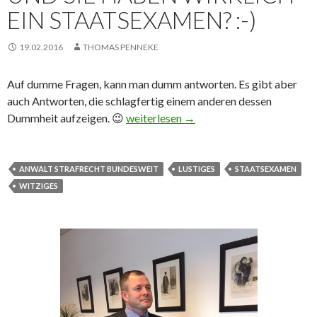
EIN STAATSEXAMEN? :-)
19.02.2016
THOMAS PENNEKE
Auf dumme Fragen, kann man dumm antworten. Es gibt aber
auch Antworten, die schlagfertig einem anderen dessen
Dummheit aufzeigen. 😉
Und Sie haben wirklich ein Staatsexame
weiterlesen
→
ANWALT STRAFRECHT BUNDESWEIT
LUSTIGES
STAATSEXAMEN
WITZIGES