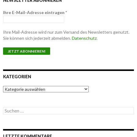
NEWSLETTER ABONNIEREN
Ihre E-Mail-Adresse eintragen
*
Ihre Mail-Adresse wird nur zum Versand des Newsletters genutzt.
Sie können sich jederzeit abmelden.
Datenschutz
.
KATEGORIEN
K
a
t
e
S
g
u
o
c
r
h
i
e
e
LETZTE KOMMENTARE