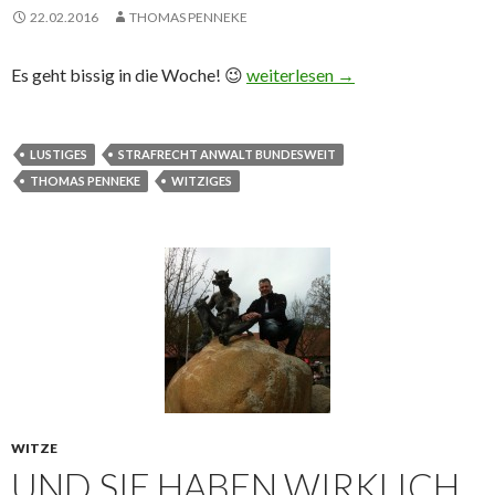
22.02.2016
THOMAS PENNEKE
Es geht bissig in die Woche! 😉
Tja, der IQ des Kollegen 🙂
weiterlesen
→
LUSTIGES
STRAFRECHT ANWALT BUNDESWEIT
THOMAS PENNEKE
WITZIGES
WITZE
UND SIE HABEN WIRKLICH