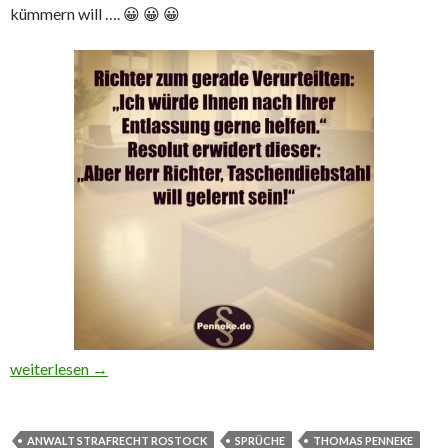
kümmern will …. 😀 😀 😀
Der Richter als Kümmerer
weiterlesen
→
ANWALT STRAFRECHT ROSTOCK
SPRÜCHE
THOMAS PENNEKE