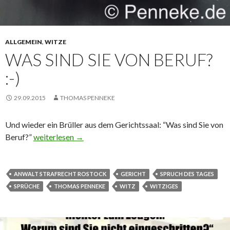
ALLGEMEIN
,
WITZE
WAS SIND SIE VON BERUF?
:-)
29.09.2015
THOMAS PENNEKE
Und wieder ein Brüller aus dem Gerichtssaal: “Was sind Sie von
Beruf?”
Was sind Sie von Beruf? 🙂
weiterlesen
→
ANWALT STRAFRECHT ROSTOCK
GERICHT
SPRUCH DES TAGES
SPRÜCHE
THOMAS PENNEKE
WITZ
WITZIGES