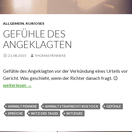
ALLGEMEIN
,
KURIOSES
GEFÜHLE DES
ANGEKLAGTEN
21.08.2015
THOMAS PENNEKE
‪‎Gefühle‬ des ‎Angeklagten‬ vor der ‎Verkündung‬ ‎eines‬ ‎Urteils‬ vor
‪Gericht. Was geschieht, wenn der Richter danach fragt. 😉
Gefühle des Angeklagten
weiterlesen
→
ANWALT PENNEKE
ANWALT STRAFRECHT ROSTOCK
GEFÜHLE
SPRÜCHE
WITZ DES TAGES
WITZIGES