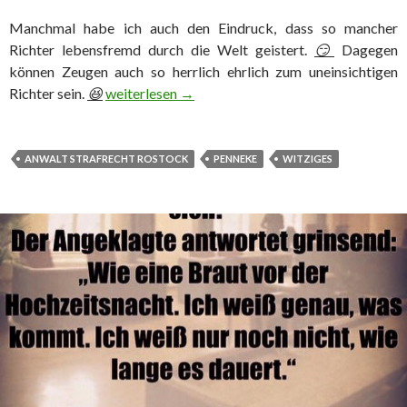
Manchmal habe ich auch den Eindruck, dass so mancher
Richter lebensfremd durch die Welt geistert.
😏
Dagegen
können Zeugen auch so herrlich ehrlich zum uneinsichtigen
Richter sein.
😆
Aus dem Gerichtssaal….
weiterlesen
→
ANWALT STRAFRECHT ROSTOCK
PENNEKE
WITZIGES