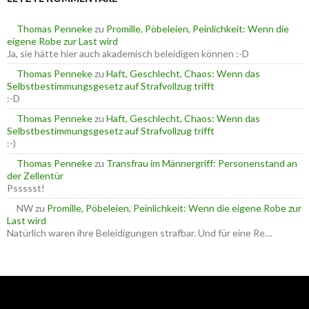
n
n
n
a
Thomas Penneke
zu
Promille, Pöbeleien, Peinlichkeit: Wenn die
c
eigene Robe zur Last wird
h
Ja, sie hätte hier auch akademisch beleidigen können :-D
:
Thomas Penneke
zu
Haft, Geschlecht, Chaos: Wenn das
Selbstbestimmungsgesetz auf Strafvollzug trifft
:-D
Thomas Penneke
zu
Haft, Geschlecht, Chaos: Wenn das
Selbstbestimmungsgesetz auf Strafvollzug trifft
:-)
Thomas Penneke
zu
Transfrau im Männergriff: Personenstand an
der Zellentür
Pssssst!
NW
zu
Promille, Pöbeleien, Peinlichkeit: Wenn die eigene Robe zur
Last wird
Natürlich waren ihre Beleidigungen strafbar. Und für eine Re…