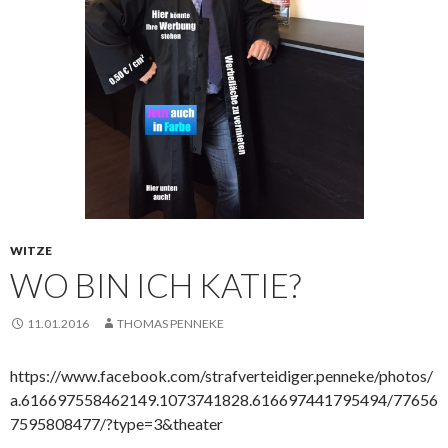
WITZE
WO BIN ICH KATIE?
11.01.2016
THOMAS PENNEKE
https://www.facebook.com/strafverteidiger.penneke/photos/
a.616697558462149.1073741828.616697441795494/77656
7595808477/?type=3&theater