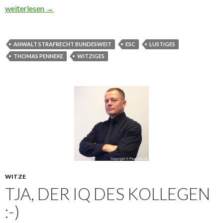
Ich kann es nicht lassen! 🙂
weiterlesen
→
ANWALT STRAFRECHT BUNDESWEIT
ESC
LUSTIGES
THOMAS PENNEKE
WITZIGES
WITZE
TJA, DER IQ DES KOLLEGEN
:-)