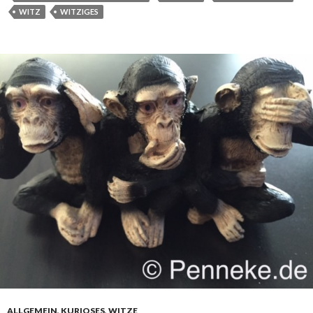
WITZ
WITZIGES
ALLGEMEIN
,
KURIOSES
,
WITZE