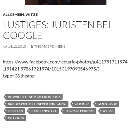
ALLGEMEIN
,
WITZE
LUSTIGES: JURISTEN BEI
GOOGLE
14.12.2015
THOMAS PENNEKE
https://www.facebook.com/lecturio/photos/a.411791711974
.191421.97861721974/10153197093546975/?
type=3&theater
ANWALT STRAFRECHT ROSTOCK
BUNDESWEITE STRAFVERTEIDIGUNG
GOOGLE
GOOGLE.DE
JURISTEN
JURISTENWITZE
THOMAS PENNEKE
WITZE
WITZIGES