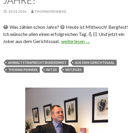
JAHRE?
19.01.2016
THOMAS PENNEKE
😂 Was zählen schon Jahre? 😄 Heute ist Mittwoch! Bergfest!
Ich wünsche allen einen erfolgreichen Tag. 💪🏻 Und jetzt ein
Joker aus dem Gerichtssaal.
Was zählen schon Jahre?
weiterlesen
→
ANWALT STRAFRECHT BUNDESWEIT
AUS DEM GERICHTSSAAL
THOMAS PENNEKE
WITZE
WITZIGES