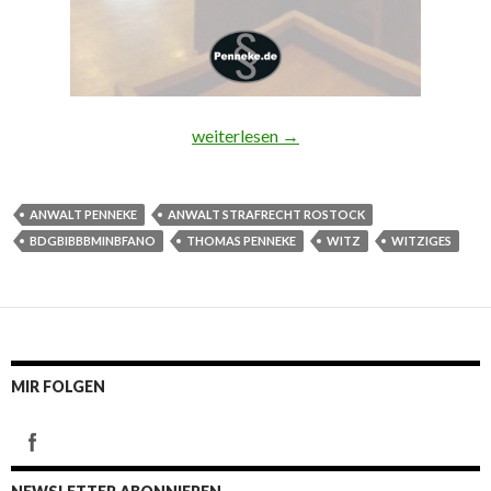
BDGBIBBBMinBFAnO 😉
weiterlesen
→
ANWALT PENNEKE
ANWALT STRAFRECHT ROSTOCK
BDGBIBBBMINBFANO
THOMAS PENNEKE
WITZ
WITZIGES
MIR FOLGEN