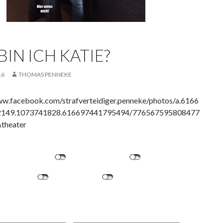
IN ICH KATIE?
16
THOMAS PENNEKE
ww.facebook.com/strafverteidiger.penneke/photos/a.6166
149.1073741828.616697441795494/776567595808477
theater