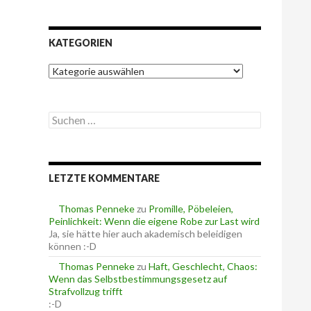
KATEGORIEN
K
a
t
e
S
g
u
o
c
r
h
i
e
e
LETZTE KOMMENTARE
n
n
n
a
Thomas Penneke
zu
Promille, Pöbeleien,
c
Peinlichkeit: Wenn die eigene Robe zur Last wird
h
Ja, sie hätte hier auch akademisch beleidigen
:
können :-D
Thomas Penneke
zu
Haft, Geschlecht, Chaos:
Wenn das Selbstbestimmungsgesetz auf
Strafvollzug trifft
:-D