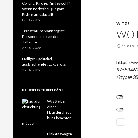
Corona, Kirche, Kindeswohl?
Wenn Rechtsbeugung am
Richteramt abprallt
03.08.2026
WITZE
WO B
Transfrau im Männergriff:
Personenstand an der
Zellentür
11.01.20
28.07.2026
Heiliges Spektakel,
https://w
ausbrechendes Luxusross
97558462
27.07.2026
/?type=3&
BELIEBTESTE BEITRÄGE
Was Sie bei
einer
Hausdurchsuc
hung beachten
müssen
Einkaufswagen