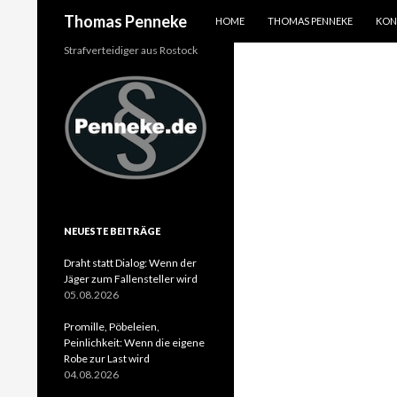
SPRINGE ZUM INHALT
Suchen
Thomas Penneke
HOME
THOMAS PENNEKE
KON
Strafverteidiger aus Rostock
NEUESTE BEITRÄGE
Draht statt Dialog: Wenn der
Jäger zum Fallensteller wird
05.08.2026
Promille, Pöbeleien,
Peinlichkeit: Wenn die eigene
Robe zur Last wird
04.08.2026