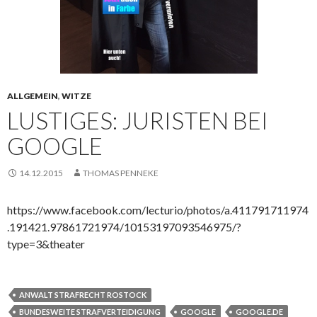
ALLGEMEIN
,
WITZE
LUSTIGES: JURISTEN BEI
GOOGLE
14.12.2015
THOMAS PENNEKE
https://www.facebook.com/lecturio/photos/a.411791711974
.191421.97861721974/10153197093546975/?
type=3&theater
ANWALT STRAFRECHT ROSTOCK
BUNDESWEITE STRAFVERTEIDIGUNG
GOOGLE
GOOGLE.DE