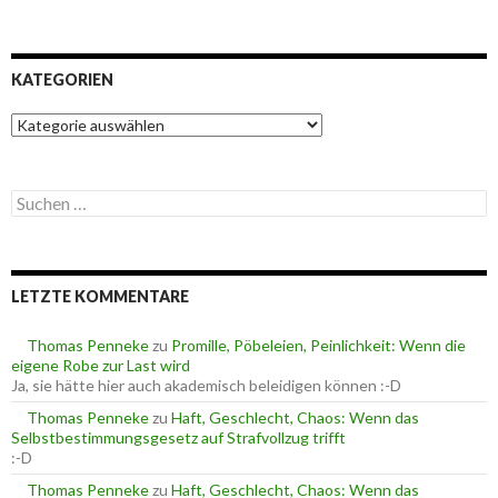
KATEGORIEN
K
a
t
e
S
g
u
o
c
r
h
i
e
e
LETZTE KOMMENTARE
n
n
n
a
Thomas Penneke
zu
Promille, Pöbeleien, Peinlichkeit: Wenn die
c
eigene Robe zur Last wird
h
Ja, sie hätte hier auch akademisch beleidigen können :-D
:
Thomas Penneke
zu
Haft, Geschlecht, Chaos: Wenn das
Selbstbestimmungsgesetz auf Strafvollzug trifft
:-D
Thomas Penneke
zu
Haft, Geschlecht, Chaos: Wenn das