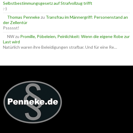
Selbstbestimmungsgesetz auf Strafvollzug trifft
:-)
Thomas Penneke
zu
Transfrau im Männergriff: Personenstand an
der Zellentür
Pssssst!
NW
zu
Promille, Pöbeleien, Peinlichkeit: Wenn die eigene Robe zur
Last wird
Natürlich waren ihre Beleidigungen strafbar. Und für eine Re…