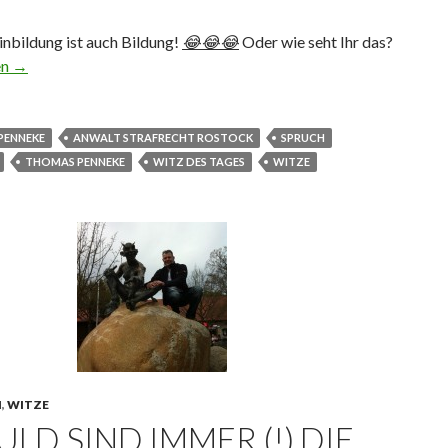
inbildung ist auch Bildung!
😂
😂
😂
Oder wie seht Ihr das?
 ist auch Bildung
en
→
PENNEKE
ANWALT STRAFRECHT ROSTOCK
SPRUCH
THOMAS PENNEKE
WITZ DES TAGES
WITZE
N
,
WITZE
LD SIND IMMER (!) DIE