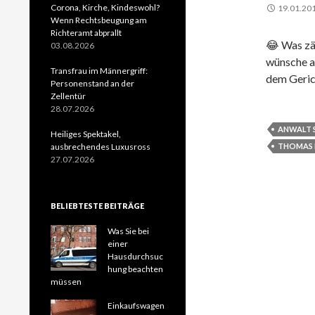
Corona, Kirche, Kindeswohl?
19.01.20
Wenn Rechtsbeugung am
Richteramt abprallt
😂 Was zä
03.08.2026
wünsche al
Transfrau im Männergriff:
dem Geric
Personenstand an der
Zellentür
28.07.2026
ANWALT 
Heiliges Spektakel,
ausbrechendes Luxusross
THOMAS 
27.07.2026
BELIEBTESTE BEITRÄGE
Was Sie bei
einer
Hausdurchsuc
hung beachten
müssen
Einkaufswagen