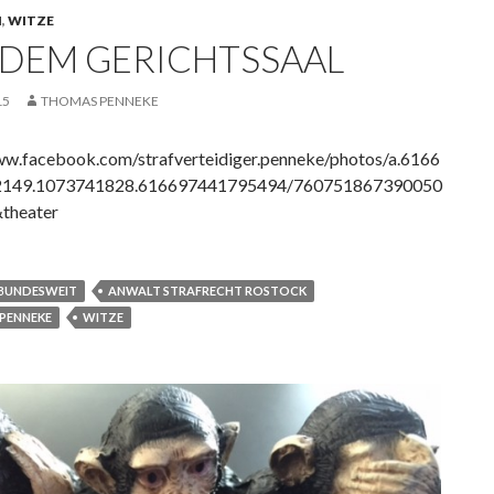
N
,
WITZE
 DEM GERICHTSSAAL
15
THOMAS PENNEKE
ww.facebook.com/strafverteidiger.penneke/photos/a.6166
149.1073741828.616697441795494/760751867390050
theater
BUNDESWEIT
ANWALT STRAFRECHT ROSTOCK
PENNEKE
WITZE