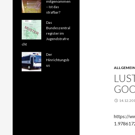
mitgenommen
– Ist das
strafbar?
Das
Bundeszentral
register im
Jugendstrafre
cht
Der
Hinrichtungsb
us
ALLGEMEI
LUST
GOO
14.12.20
https://w
1.978617