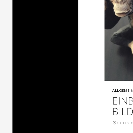
ALLGEMEI
EIN
BIL
01.11.20