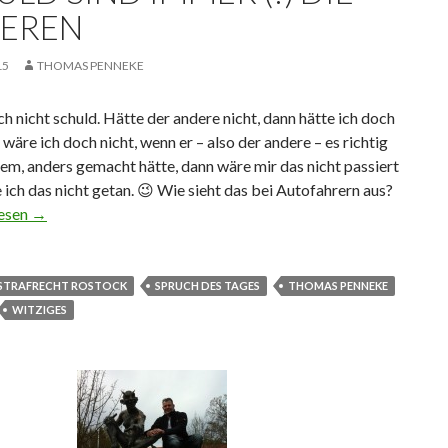
EREN
15
THOMAS PENNEKE
ch nicht schuld. Hätte der andere nicht, dann hätte ich doch
 wäre ich doch nicht, wenn er – also der andere – es richtig
lem, anders gemacht hätte, dann wäre mir das nicht passiert
 ich das nicht getan. 😉 Wie sieht das bei Autofahrern aus?
sind immer (!) die anderen
lesen
→
STRAFRECHT ROSTOCK
SPRUCH DES TAGES
THOMAS PENNEKE
WITZIGES