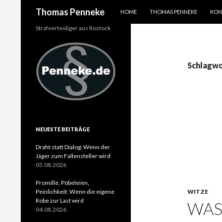
SPRINGE ZUM INHALT
Suchen
Thomas Penneke
HOME
THOMAS PENNEKE
KON
Strafverteidiger aus Rostock
Schlagwo
NEUESTE BEITRÄGE
Draht statt Dialog: Wenn der
Jäger zum Fallensteller wird
05.08.2026
Promille, Pöbeleien,
Peinlichkeit: Wenn die eigene
WITZE
Robe zur Last wird
WAS
04.08.2026