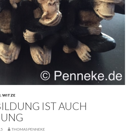
N
,
WITZE
BILDUNG IST AUCH
DUNG
15
THOMAS PENNEKE