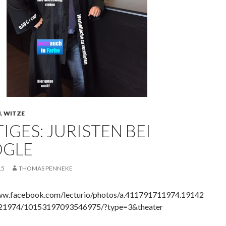
N
,
WITZE
IGES: JURISTEN BEI
GLE
15
THOMAS PENNEKE
ww.facebook.com/lecturio/photos/a.411791711974.19142
21974/10153197093546975/?type=3&theater