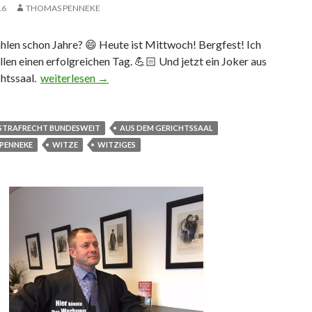
16
THOMAS PENNEKE
hlen schon Jahre? 😄 Heute ist Mittwoch! Bergfest! Ich
len einen erfolgreichen Tag. 💪🏻 Und jetzt ein Joker aus
htssaal.
Was zählen schon Jahre?
weiterlesen
→
STRAFRECHT BUNDESWEIT
AUS DEM GERICHTSSAAL
PENNEKE
WITZE
WITZIGES