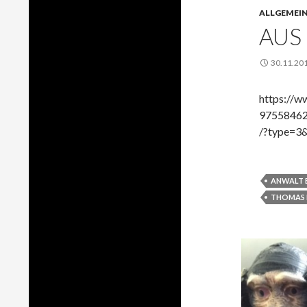
ALLGEMEI
AUS
30.11.20
https://w
97558462
/?type=3&
ANWALT 
THOMAS 