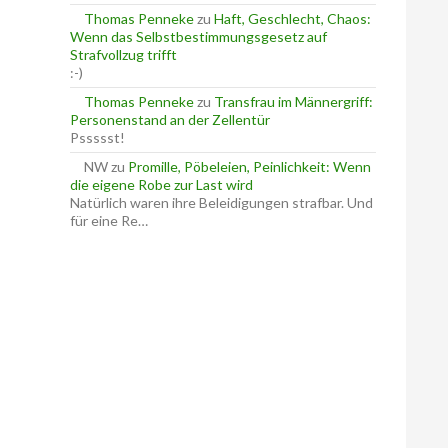
Thomas Penneke
zu
Haft, Geschlecht, Chaos:
Wenn das Selbstbestimmungsgesetz auf
Strafvollzug trifft
:-)
Thomas Penneke
zu
Transfrau im Männergriff:
Personenstand an der Zellentür
Pssssst!
NW
zu
Promille, Pöbeleien, Peinlichkeit: Wenn
die eigene Robe zur Last wird
Natürlich waren ihre Beleidigungen strafbar. Und
für eine Re…