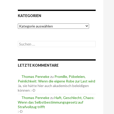
KATEGORIEN
K
a
t
e
S
g
u
o
c
r
h
i
e
e
LETZTE KOMMENTARE
n
n
n
a
Thomas Penneke
zu
Promille, Pöbeleien,
c
Peinlichkeit: Wenn die eigene Robe zur Last wird
h
Ja, sie hätte hier auch akademisch beleidigen
:
können :-D
Thomas Penneke
zu
Haft, Geschlecht, Chaos:
Wenn das Selbstbestimmungsgesetz auf
Strafvollzug trifft
:-D