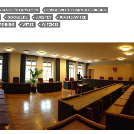
STRAFRECHT ROSTOCK
BUNDESWEITE STRAFVERTEIDIGUNG
GOOGLE.DE
JURISTEN
JURISTENWITZE
PENNEKE
WITZE
WITZIGES