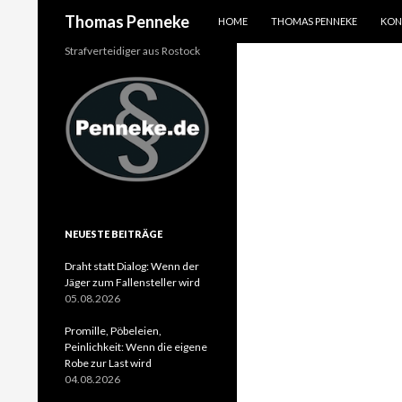
SPRINGE ZUM INHALT
Suchen
Thomas Penneke
HOME
THOMAS PENNEKE
KON
Strafverteidiger aus Rostock
NEUESTE BEITRÄGE
Draht statt Dialog: Wenn der
Jäger zum Fallensteller wird
05.08.2026
Promille, Pöbeleien,
Peinlichkeit: Wenn die eigene
Robe zur Last wird
04.08.2026