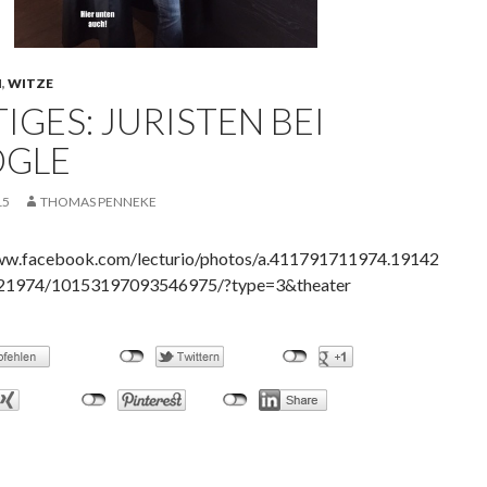
N
,
WITZE
IGES: JURISTEN BEI
GLE
15
THOMAS PENNEKE
ww.facebook.com/lecturio/photos/a.411791711974.19142
21974/10153197093546975/?type=3&theater