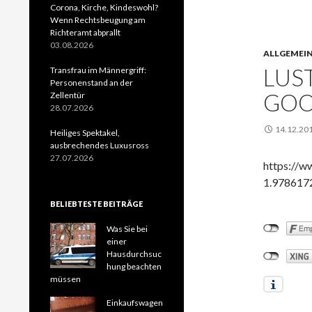
Corona, Kirche, Kindeswohl?
Wenn Rechtsbeugung am
Richteramt abprallt
03.08.2026
ALLGEMEI
LUST
Transfrau im Männergriff:
Personenstand an der
GOO
Zellentür
28.07.2026
14.12.20
Heiliges Spektakel,
ausbrechendes Luxusross
27.07.2026
https://w
1.978617
BELIEBTESTE BEITRÄGE
Was Sie bei
einer
Hausdurchsuc
hung beachten
müssen
Einkaufswagen