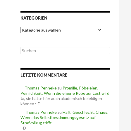
KATEGORIEN
K
a
t
e
S
g
u
o
c
r
h
i
e
e
LETZTE KOMMENTARE
n
n
n
a
Thomas Penneke
zu
Promille, Pöbeleien,
c
Peinlichkeit: Wenn die eigene Robe zur Last wird
h
Ja, sie hätte hier auch akademisch beleidigen
:
können :-D
Thomas Penneke
zu
Haft, Geschlecht, Chaos:
Wenn das Selbstbestimmungsgesetz auf
Strafvollzug trifft
:-D