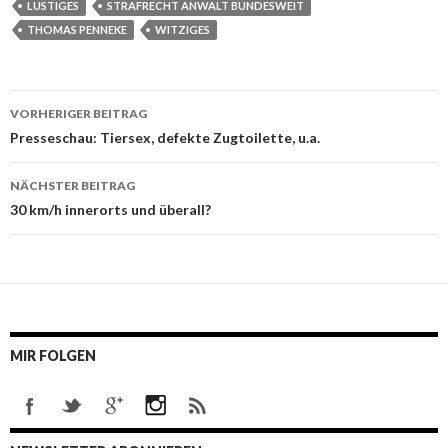
LUSTIGES
STRAFRECHT ANWALT BUNDESWEIT
THOMAS PENNEKE
WITZIGES
VORHERIGER BEITRAG
Beitrags-
Presseschau: Tiersex, defekte Zugtoilette, u.a.
Navigation
NÄCHSTER BEITRAG
30 km/h innerorts und überall?
MIR FOLGEN