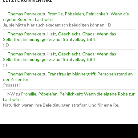
LETZTE KOMMENTARE
n
n
n
a
Thomas Penneke
zu
Promille, Pöbeleien, Peinlichkeit: Wenn die
c
eigene Robe zur Last wird
h
Ja, sie hätte hier auch akademisch beleidigen können :-D
:
Thomas Penneke
zu
Haft, Geschlecht, Chaos: Wenn das
Selbstbestimmungsgesetz auf Strafvollzug trifft
:-D
Thomas Penneke
zu
Haft, Geschlecht, Chaos: Wenn das
Selbstbestimmungsgesetz auf Strafvollzug trifft
:-)
Thomas Penneke
zu
Transfrau im Männergriff: Personenstand an
der Zellentür
Pssssst!
NW
zu
Promille, Pöbeleien, Peinlichkeit: Wenn die eigene Robe zur
Last wird
Natürlich waren ihre Beleidigungen strafbar. Und für eine Re…