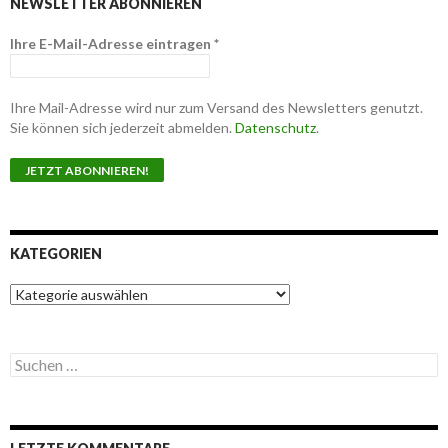
NEWSLETTER ABONNIEREN
Ihre E-Mail-Adresse eintragen
*
Ihre Mail-Adresse wird nur zum Versand des Newsletters genutzt.
Sie können sich jederzeit abmelden.
Datenschutz
.
KATEGORIEN
K
a
t
e
S
g
u
o
c
r
h
i
e
e