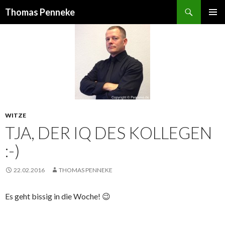
Suchen
Thomas Penneke
SPRINGE
PRIMÄR
ZUM
MENÜ
INHALT
WITZE
TJA, DER IQ DES KOLLEGEN
:-)
22.02.2016
THOMAS PENNEKE
Es geht bissig in die Woche! 😉