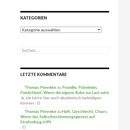
KATEGORIEN
K
a
t
e
S
g
u
o
c
r
h
i
e
e
LETZTE KOMMENTARE
n
n
n
a
Thomas Penneke
zu
Promille, Pöbeleien,
c
Peinlichkeit: Wenn die eigene Robe zur Last wird
h
Ja, sie hätte hier auch akademisch beleidigen
:
können :-D
Thomas Penneke
zu
Haft, Geschlecht, Chaos:
Wenn das Selbstbestimmungsgesetz auf
Strafvollzug trifft
:-D