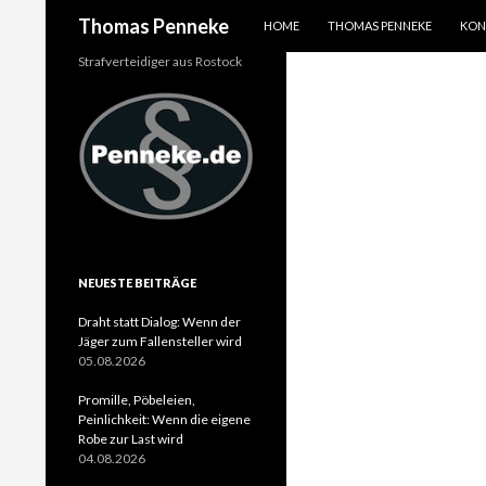
SPRINGE ZUM INHALT
Suchen
Thomas Penneke
HOME
THOMAS PENNEKE
KON
Strafverteidiger aus Rostock
NEUESTE BEITRÄGE
Draht statt Dialog: Wenn der
Jäger zum Fallensteller wird
05.08.2026
Promille, Pöbeleien,
Peinlichkeit: Wenn die eigene
Robe zur Last wird
04.08.2026