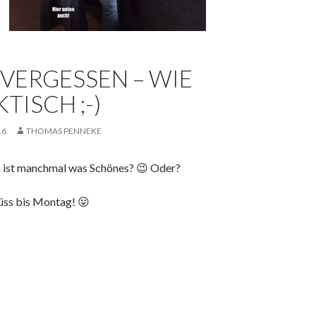
 VERGESSEN – WIE
TISCH ;-)
16
THOMAS PENNEKE
 ist manchmal was Schönes? 😉 Oder?
üss bis Montag! 😛