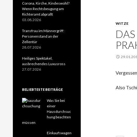
Corona, Kirche, Kindeswohl?
Wenn Rechtsbeugung am
Richteramt abprallt
03.08.2026
WITZE
DAS
Transfrau im Männergriff:
Personenstand an der
PRAK
Zellentür
28.07.2026
29.01.20
Heiliges Spektakel,
ausbrechendes Luxusross
27.07.2026
Vergessen
Also Tsch
BELIEBTESTE BEITRÄGE
Was Sie bei
einer
Hausdurchsuc
hung beachten
müssen
Einkaufswagen